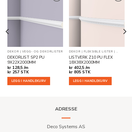
Legg til
Legg til
i
i
ønskeliste
ønskeliste
OG DEKORLISTER
DEKOR
|
VEGG- OG DEKORLISTER
DEKOR
|
FLEKSIBLE LISTER
|
VEGG- O
DEKORLIST SP2 PU
LISTVERK Z10 PU FLEX
9X22X2000MM
18X38X2000MM
kr
128,5 /m
kr
402,5 /m
kr
257
STK
kr
805
STK
LEGG I HANDLEKURV
LEGG I HANDLEKURV
ADRESSE
Deco Systems AS