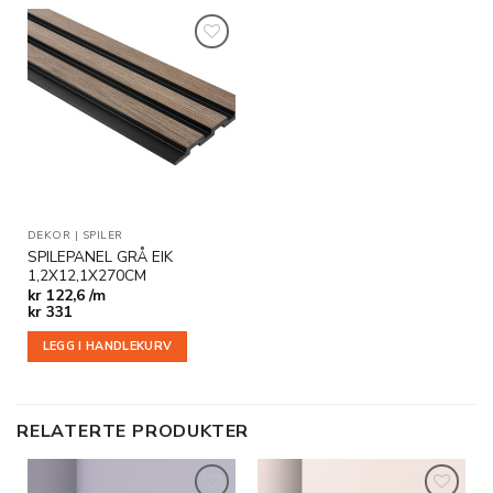
Legg til
i
ønskeliste
DEKOR
|
SPILER
SPILEPANEL GRÅ EIK
1,2X12,1X270CM
kr
122,6 /m
kr
331
LEGG I HANDLEKURV
RELATERTE PRODUKTER