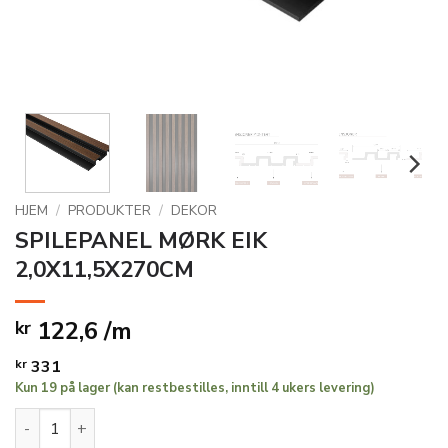
HJEM
/
PRODUKTER
/
DEKOR
SPILEPANEL MØRK EIK
2,0X11,5X270CM
122,6 /m
kr
kr
331
Kun 19 på lager (kan restbestilles, inntill 4 ukers levering)
SPILEPANEL MØRK EIK 2,0X11,5X270CM antall