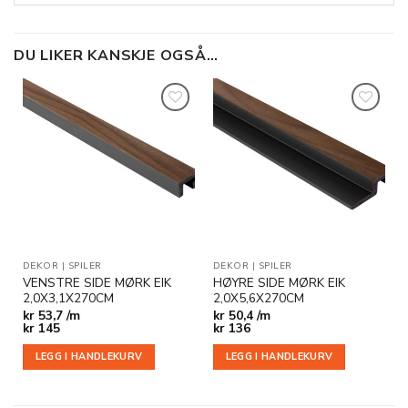
DU LIKER KANSKJE OGSÅ…
Legg til
Legg til
i
i
ønskeliste
ønskeliste
DEKOR
|
SPILER
DEKOR
|
SPILER
VENSTRE SIDE MØRK EIK
HØYRE SIDE MØRK EIK
2,0X3,1X270CM
2,0X5,6X270CM
kr
53,7 /m
kr
50,4 /m
kr
145
kr
136
LEGG I HANDLEKURV
LEGG I HANDLEKURV