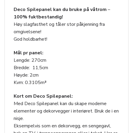
Deco Spilepanel kan du bruke på våtrom
–
100% fuktbestandig!
Høy slagfasthet og tåler stor påkjenning fra
omgivelsene!
God holdbarhet!
Mål pr panel:
Lengde: 270cm
Bredde: 11,5cm
Høyde: 2cm
Kvm: 0.3105m
²
Kort om Deco Spilepanel:
Med Deco Spilepanel kan du skape moderne
elementer og dekorvegger i interiøret. Bruk de i en
nisje.
Eksempelvis som en dekorvegg, en sengegavl,