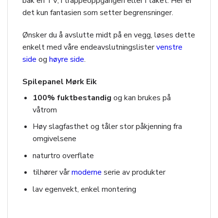
bak en TV, i trappeoppgangen eller i taket. Her er
det kun fantasien som setter begrensninger.
Ønsker du å avslutte midt på en vegg, løses dette
enkelt med våre endeavslutningslister
venstre
side
og
høyre side
.
Spilepanel Mørk Eik
100% fuktbestandig
og kan brukes på
våtrom
Høy slagfasthet og tåler stor påkjenning fra
omgivelsene
naturtro overflate
tilhører vår
moderne
serie av produkter
lav egenvekt, enkel montering