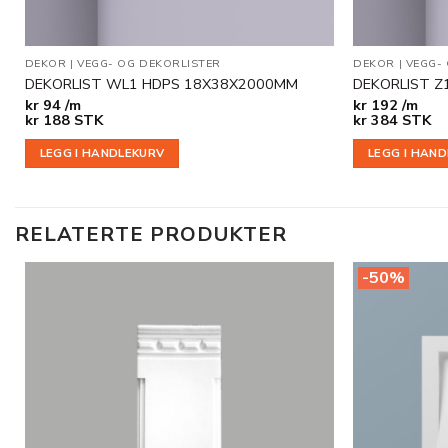
DEKOR
|
VEGG- OG DEKORLISTER
DEKOR
|
VEGG-
DEKORLIST WL1 HDPS 18X38X2000MM
DEKORLIST Z
kr
94 /m
kr
192 /m
kr
188
STK
kr
384
STK
LEGG I HANDLEKURV
LEGG I HAN
RELATERTE PRODUKTER
-50%
Legg til
i
ønskeliste