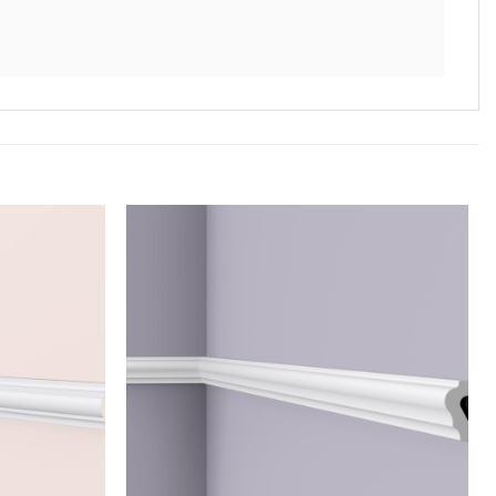
Legg til
Legg til
i
i
ønskeliste
ønskeliste