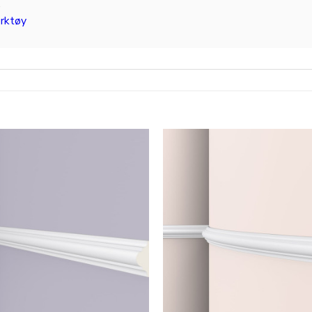
.
rktøy
Legg til
i
ønskeliste