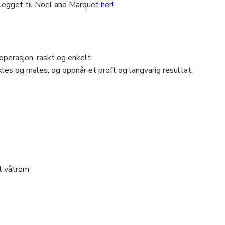
legget til Noel and Marquet
her!
perasjon, raskt og enkelt.
les og males, og oppnår et proft og langvarig resultat.
il våtrom