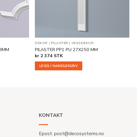
DEKOR
|
PILASTER
|
VEGGDEKOR
38MM
PILASTER PP1 PU 27X250 MM
kr
2 374
STK
LEGG I HANDLEKURV
KONTAKT
Epost:
post@decosystems.no