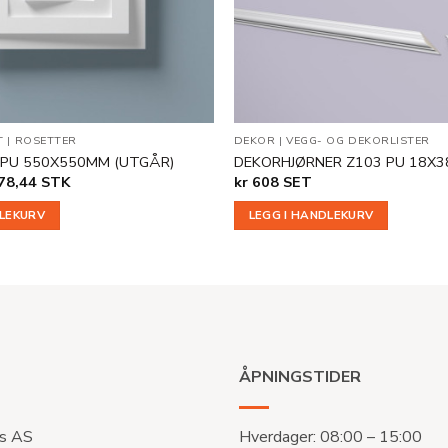
T
|
ROSETTER
DEKOR
|
VEGG- OG DEKORLISTER
 PU 550X550MM (UTGÅR)
DEKORHJØRNER Z103 PU 18X
innelig
Nåværende
78,44
STK
kr
608
SET
pris
er:
DLEKURV
LEGG I HANDLEKURV
kr 778,44.
ÅPNINGSTIDER
s AS
Hverdager: 08:00 – 15:00