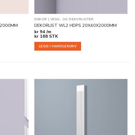
OG DEKORLISTER
DEKOR
|
VEGG- OG DEKORLISTER
8X2000MM
DEKORLIST WL2 HDPS 20X40X2000MM
kr
94 /m
kr
188
STK
LEGG I HANDLEKURV
Legg til
Legg til
i
i
ønskeliste
ønskeliste