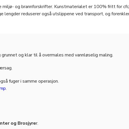
 miljø- og brannforskrifter. Kunstmaterialet er 100% fritt for cfc
e lengder reduserer også utslippene ved transport, og forenkle
 grunnet og klar til å overmales med vannløselig maling.
jærsag.
også fuger i samme operasjon.
amp
.
ter og Brosjyre
r.