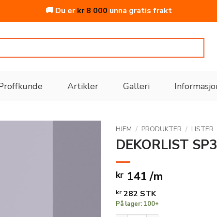
🚚 Du er
kr
8 000
unna gratis frakt
Proffkunde
Artikler
Galleri
Informasjo
HJEM
/
PRODUKTER
/
LISTER
DEKORLIST SP
Legg
til i
141 /m
kr
ønskeliste
kr
282
STK
På lager: 100+