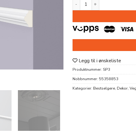
DEKORLIST SP3 PU 13X23X2
Legg til i ønskeliste
Produktnummer:
SP3
Nobbnummer:
55358853
Kategorier:
Bestselgere
,
Dekor
,
Veg