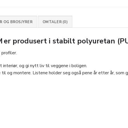
 OG BROSJYRER
OMTALER (0)
r produsert i stabilt polyuretan (P
profiler.
interiør, og gi nytt liv til veggene i boligen.
 til og montere. Listene holder seg også pene år etter år, som gjø