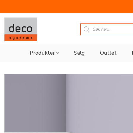
Skip
to
Products
search
content
Produkter
Salg
Outlet