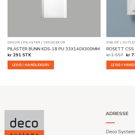
DEKOR
|
PILASTER
|
VEGGDEKOR
DEKOR
|
OUTLE
PILASTER BUNN KDS-18 PU 33X140X300MM
ROSETT CS5
Oppr
kr
291
STK
kr
1 557
kr
7
pris
var:
LEGG I HANDLEKURV
LEGG I HAN
kr 1
557.
ADRESSE
Deco System