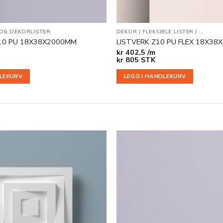
 OG DEKORLISTER
DEKOR
|
FLEKSIBLE LISTER
|
VEGG- 
10 PU 18X38X2000MM
LISTVERK Z10 PU FLEX 18X3
kr
402,5 /m
kr
805
STK
DLEKURV
LEGG I HANDLEKURV
Legg til
i
ønskeliste