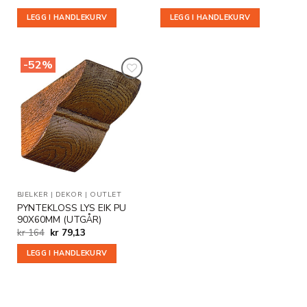
LEGG I HANDLEKURV
LEGG I HANDLEKURV
-52%
Legg til
i
ønskeliste
BJELKER
|
DEKOR
|
OUTLET
PYNTEKLOSS LYS EIK PU
90X60MM (UTGÅR)
Opprinnelig
Nåværende
kr
164
kr
79,13
pris
pris
var:
er:
LEGG I HANDLEKURV
kr 164.
kr 79,13.