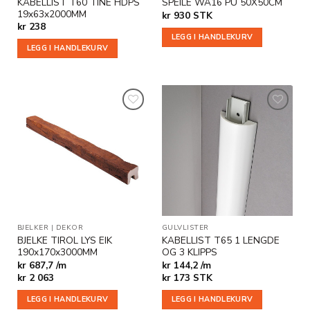
KABELLIST T60 TINE HDPS
SPEILE WA16 PU 50X50CM
19x63x2000MM
kr
930
STK
kr
238
LEGG I HANDLEKURV
LEGG I HANDLEKURV
Legg til
Legg til
i
i
ønskeliste
ønskeliste
BJELKER
|
DEKOR
GULVLISTER
BJELKE TIROL LYS EIK
KABELLIST T65 1 LENGDE
190x170x3000MM
OG 3 KLIPPS
kr 687,7 /m
kr 144,2 /m
kr
2 063
kr
173
STK
LEGG I HANDLEKURV
LEGG I HANDLEKURV