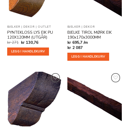
BJELKER
|
DEKOR
|
OUTLET
BJELKER
|
DEKOR
PYNTEKLOSS LYS EIK PU
BJELKE TIROL MØRK EIK
120X120MM (UTGÅR)
190x170x3000MM
Opprinnelig
Nåværende
kr
271
kr
130,76
kr 695,7 /m
pris
pris
kr
2 087
var:
er:
LEGG I HANDLEKURV
kr 271.
kr 130,76.
LEGG I HANDLEKURV
Legg til
Legg til
i
i
ønskeliste
ønskeliste