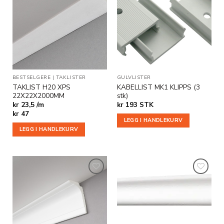
Legg til
Legg til
i
i
ønskeliste
ønskeliste
BESTSELGERE
|
TAKLISTER
GULVLISTER
TAKLIST H20 XPS
KABELLIST MK1 KLIPPS (3
22X22X2000MM
stk)
kr 23,5 /m
kr
193
STK
kr
47
LEGG I HANDLEKURV
LEGG I HANDLEKURV
Legg til
Legg til
i
i
ønskeliste
ønskeliste