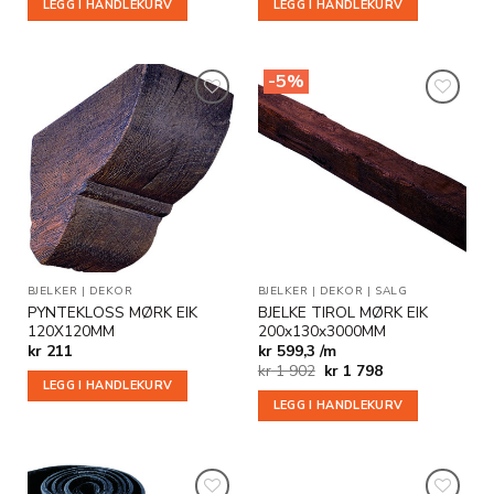
LEGG I HANDLEKURV
LEGG I HANDLEKURV
-5%
Legg til
Legg til
i
i
ønskeliste
ønskeliste
BJELKER
|
DEKOR
BJELKER
|
DEKOR
|
SALG
PYNTEKLOSS MØRK EIK
BJELKE TIROL MØRK EIK
120X120MM
200x130x3000MM
kr
211
kr 599,3 /m
Opprinnelig
Nåværende
kr
1 902
kr
1 798
pris
pris
LEGG I HANDLEKURV
var:
er:
LEGG I HANDLEKURV
kr 1
kr 1
902.
798.