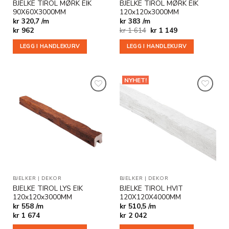
BJELKE TIROL MØRK EIK
BJELKE TIROL MØRK EIK
90X60X3000MM
120x120x3000MM
kr 320,7 /m
kr 383 /m
Opprinnelig
Nåværende
kr
962
kr
1 614
kr
1 149
pris
pris
var:
er:
LEGG I HANDLEKURV
LEGG I HANDLEKURV
kr 1
kr 1
614.
149.
NYHET!
Legg til
Legg til
i
i
ønskeliste
ønskeliste
BJELKER
|
DEKOR
BJELKER
|
DEKOR
BJELKE TIROL LYS EIK
BJELKE TIROL HVIT
120x120x3000MM
120X120X4000MM
kr 558 /m
kr 510,5 /m
kr
1 674
kr
2 042