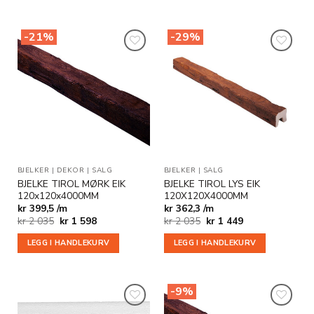
-21%
-29%
Legg til
Legg til
i
i
ønskeliste
ønskeliste
BJELKER
|
DEKOR
|
SALG
BJELKER
|
SALG
BJELKE TIROL MØRK EIK
BJELKE TIROL LYS EIK
120x120x4000MM
120X120X4000MM
kr 399,5 /m
kr 362,3 /m
Opprinnelig
Nåværende
Opprinnelig
Nåværende
kr
2 035
kr
1 598
kr
2 035
kr
1 449
pris
pris
pris
pris
var:
er:
var:
er:
LEGG I HANDLEKURV
LEGG I HANDLEKURV
kr 2
kr 1
kr 2
kr 1
035.
598.
035.
449.
-9%