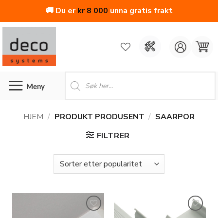
🚚 Du er
kr
8 000
unna gratis frakt
Skip
to
content
Products
search
HJEM
/
PRODUKT PRODUSENT
/
SAARPOR
FILTRER