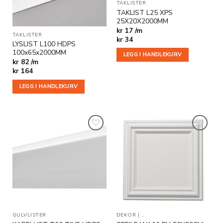
TAKLISTER
TAKLIST L25 XPS
25X20X2000MM
kr 17 /m
TAKLISTER
kr
34
LYSLIST L100 HDPS
100x65x2000MM
LEGG I HANDLEKURV
kr 82 /m
kr
164
LEGG I HANDLEKURV
Legg til
Legg til
i
i
ønskeliste
ønskeliste
GULVLISTER
DEKOR
|
DEKORPLATER OG DEKORFLI