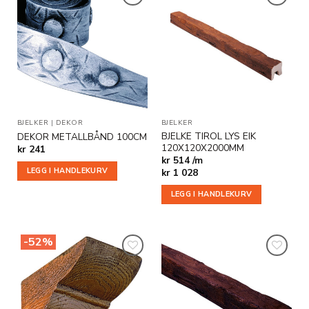
Legg til
Legg til
i
i
ønskeliste
ønskeliste
BJELKER
|
DEKOR
BJELKER
BJELKE TIROL LYS EIK
DEKOR METALLBÅND 100CM
120X120X2000MM
kr
241
kr 514 /m
LEGG I HANDLEKURV
kr
1 028
LEGG I HANDLEKURV
-52%
Legg til
Legg til
i
i
ønskeliste
ønskeliste