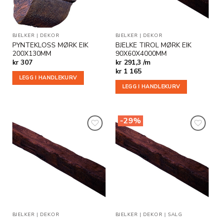
BJELKER
|
DEKOR
BJELKER
|
DEKOR
PYNTEKLOSS MØRK EIK
BJELKE TIROL MØRK EIK
200X130MM
90X60X4000MM
kr
307
kr 291,3 /m
kr
1 165
LEGG I HANDLEKURV
LEGG I HANDLEKURV
-29%
Legg til
Legg til
i
i
ønskeliste
ønskeliste
BJELKER
|
DEKOR
BJELKER
|
DEKOR
|
SALG