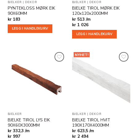
BJELKER
|
DEKOR
BJELKER
|
DEKOR
PYNTEKLOSS MØRK EIK
BJELKE TIROL MØRK EIK
90X60MM
120x120x2000MM
kr
183
kr 513 /m
kr
1 026
LEGG I HANDLEKURV
LEGG I HANDLEKURV
NYHET!
Legg til
Legg til
i
i
ønskeliste
ønskeliste
BJELKER
BJELKER
|
DEKOR
BJELKE TIROL LYS EIK
BJELKE TIROL HVIT
90X60X3000MM
190X170X4000MM
kr 332,3 /m
kr 623,5 /m
kr
997
kr
2 494