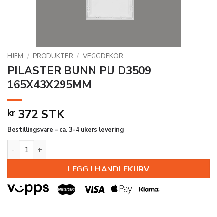
HJEM
/
PRODUKTER
/
VEGGDEKOR
PILASTER BUNN PU D3509
165X43X295MM
372
STK
kr
Bestillingsvare – ca. 3-4 ukers levering
PILASTER BUNN PU D3509 165X43X295MM antall
LEGG I HANDLEKURV