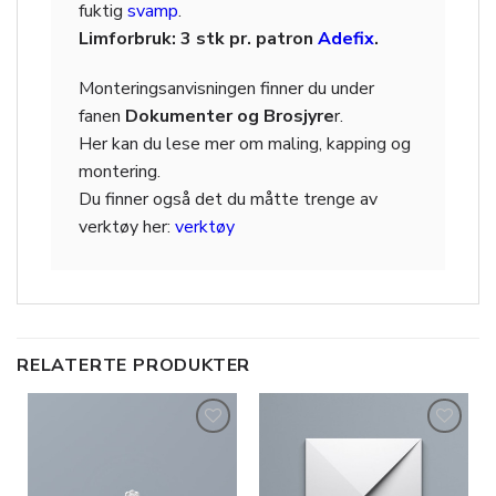
fuktig
svamp
.
Limforbruk: 3 stk pr. patron
Adefix
.
Monteringsanvisningen finner du under
fanen
Dokumenter og Brosjyre
r.
Her kan du lese mer om maling, kapping og
montering.
Du finner også det du måtte trenge av
verktøy her:
verktøy
RELATERTE PRODUKTER
Legg til
Legg til
i
i