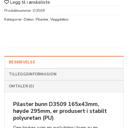
Legg til i ønskeliste
Produktnummer:
D3509
Kategorier:
Dekor
,
Pilaster
,
Veggdekor
BESKRIVELSE
TILLEGGSINFORMASJON
OMTALER (0)
Pilaster bunn D3509 165x43mm,
høyde 295mm, er produsert i stabilt
polyuretan (PU)
Den brukes som en avslutning i bunn av en