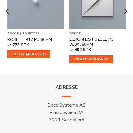
ønskeliste
ønskeliste
DEKOR
|
ROSETTER
|
VEGGDEKOR
DEKOR
|
DEKORPLATER OG DEKORFLI
DEKORFLIS PUZZLE PU
ROSETT R17 PU 80MM
380X380MM
kr
773
STK
kr
492
STK
LEGG I HANDLEKURV
LEGG I HANDLEKURV
ADRESSE
Deco Systems AS
Pindsleveien 2A
3221 Sandefjord