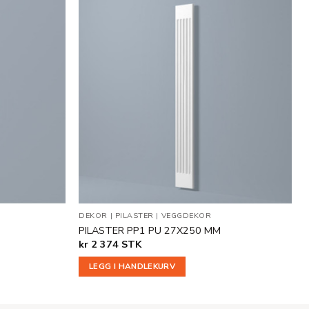
Legg til
Legg til
i
i
ønskeliste
ønskeliste
DEKOR
|
PILASTER
|
VEGGDEKOR
PILASTER PP1 PU 27X250 MM
kr
2 374
STK
LEGG I HANDLEKURV