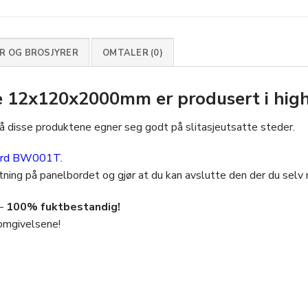
 OG BROSJYRER
OMTALER (0)
 12x120x2000mm er produsert i high
å disse produktene egner seg godt på slitasjeutsatte steder.
ord BW001T.
ning på panelbordet og gjør at du kan avslutte den der du selv
–
100% fuktbestandig!
 omgivelsene!