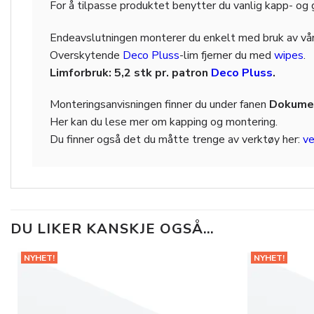
For å tilpasse produktet benytter du vanlig kapp- og 
Endeavslutningen monterer du enkelt med bruk av vå
Overskytende
Deco Pluss
-lim fjerner du med
wipes
.
Limforbruk: 5,2 stk pr. patron
Deco Pluss
.
Monteringsanvisningen finner du under fanen
Dokumen
Her kan du lese mer om kapping og montering.
Du finner også det du måtte trenge av verktøy her:
ve
DU LIKER KANSKJE OGSÅ…
NYHET!
NYHET!
Legg til
i