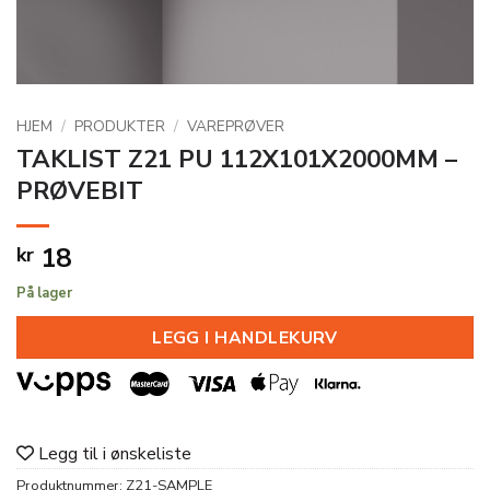
HJEM
/
PRODUKTER
/
VAREPRØVER
TAKLIST Z21 PU 112X101X2000MM –
PRØVEBIT
18
kr
På lager
LEGG I HANDLEKURV
Legg til i ønskeliste
Produktnummer:
Z21-SAMPLE