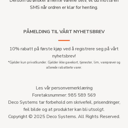
Dersom du ønsker å hente varene selv, vil du motta en
SMS når ordren er klar for henting.
PÅMELDING TIL VÅRT NYHETSBREV
10% rabatt på første kjøp ved å registrere seg på vårt
nyhetsbrev!
*Gjelder kun privatkunder. Gjelder ikke gavekort, tjenester, lim, vareprøver og
allerede rabatterte varer.
Les vår personvernerklæring
Foretaksnummer: 985 589 569
Deco Systems tar forbehold om skrivefeil, prisendringer,
feil bilde og at produkter kan bli utsolgt.
Copyright © 2025 Deco Systems. All Rights Reserved.