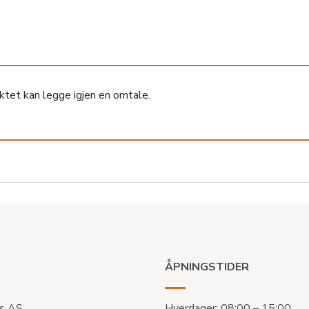
ktet kan legge igjen en omtale.
ÅPNINGSTIDER
s AS
Hverdager: 08:00 – 15:00