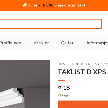
🚚 Du er
kr
8 000
unna gratis frakt
Proffkunde
Artikler
Galleri
Informasjo
HJEM
/
PRODUKTER
/
VAREP
TAKLIST D XPS
Legg
til i
18
kr
ønskeliste
På lager