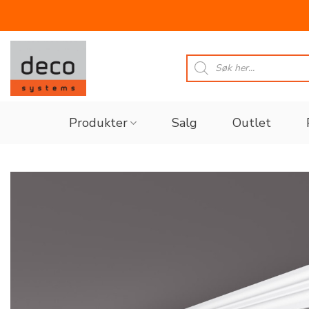
Skip
to
Products
search
content
Produkter
Salg
Outlet