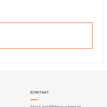
KONTAKT
Epost:
post@decosystems.no