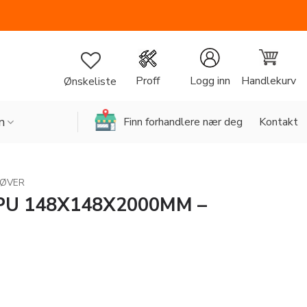
Handlekurv
Proff
Logg inn
Ønskeliste
n
Finn forhandlere nær deg
Kontakt
RØVER
PU 148X148X2000MM –