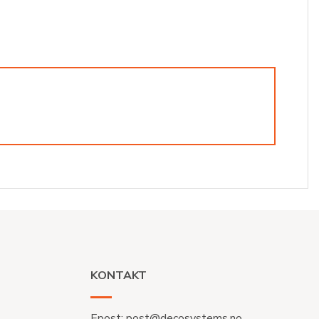
KONTAKT
Epost:
post@decosystems.no