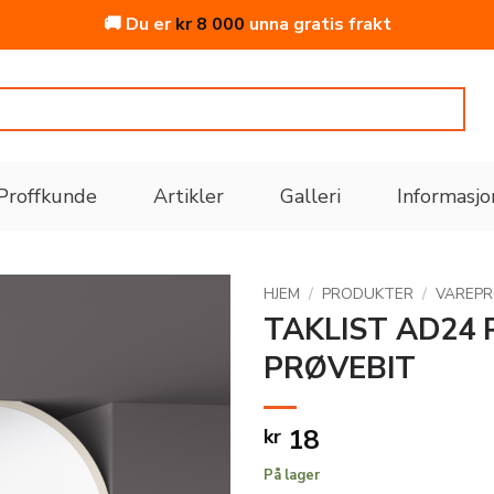
🚚 Du er
kr
8 000
unna gratis frakt
Proffkunde
Artikler
Galleri
Informasjo
HJEM
/
PRODUKTER
/
VAREP
TAKLIST AD24 
PRØVEBIT
Legg
til i
ønskeliste
18
kr
På lager