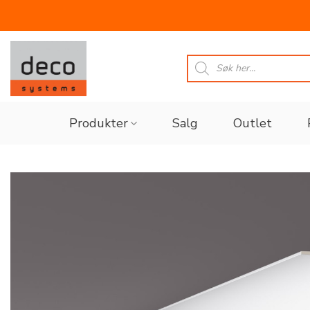
Skip
to
Products
search
content
Produkter
Salg
Outlet