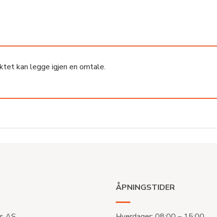
ktet kan legge igjen en omtale.
ÅPNINGSTIDER
s AS
Hverdager: 08:00 – 15:00