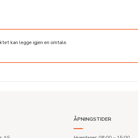
ktet kan legge igjen en omtale.
ÅPNINGSTIDER
s AS
Hverdager: 08:00 – 15:00