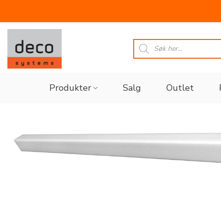
Skip
to
Products
search
content
Produkter
Salg
Outlet