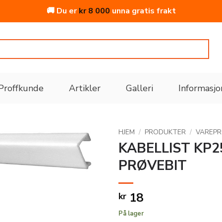
🚚 Du er
kr
8 000
unna gratis frakt
Proffkunde
Artikler
Galleri
Informasjo
HJEM
/
PRODUKTER
/
VAREP
KABELLIST KP2
PRØVEBIT
Legg
til i
ønskeliste
18
kr
På lager