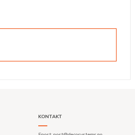
KONTAKT
Epost:
post@decosystems.no