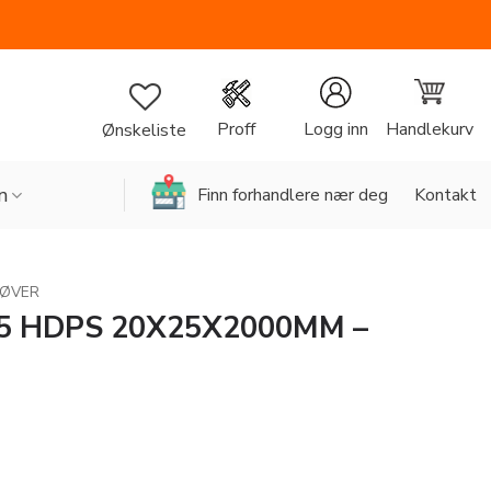
Handlekurv
Proff
Logg inn
Ønskeliste
n
Finn forhandlere nær deg
Kontakt
RØVER
5 HDPS 20X25X2000MM –