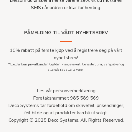
Dersom du ønsker å hente varene selv, vil du motta en
SMS når ordren er klar for henting.
PÅMELDING TIL VÅRT NYHETSBREV
10% rabatt på første kjøp ved å registrere seg på vårt
nyhetsbrev!
*Gjelder kun privatkunder. Gjelder ikke gavekort, tjenester, lim, vareprøver og
allerede rabatterte varer.
Les vår personvernerklæring
Foretaksnummer: 985 589 569
Deco Systems tar forbehold om skrivefeil, prisendringer,
feil bilde og at produkter kan bli utsolgt.
Copyright © 2025 Deco Systems. All Rights Reserved.