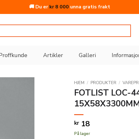
🚚 Du er
kr
8 000
unna gratis frakt
Proffkunde
Artikler
Galleri
Informasjo
HJEM
/
PRODUKTER
/
VAREP
FOTLIST LOC-4
15X58X3300MM
Legg
til i
ønskeliste
18
kr
På lager