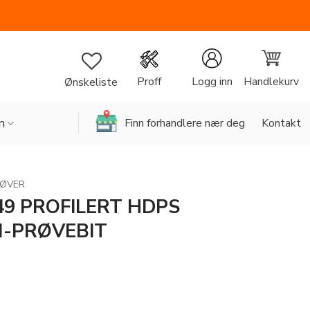
Handlekurv
Proff
Logg inn
Ønskeliste
n
Finn forhandlere nær deg
Kontakt
RØVER
49 PROFILERT HDPS
-PRØVEBIT