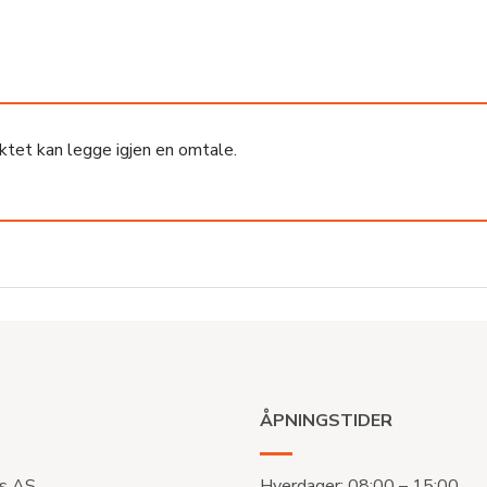
ktet kan legge igjen en omtale.
ÅPNINGSTIDER
s AS
Hverdager: 08:00 – 15:00