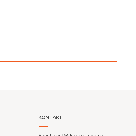
KONTAKT
Epost:
post@decosystems.no