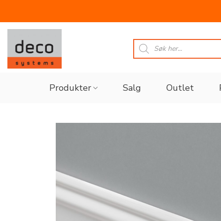
Skip
to
Products
search
content
Produkter
Salg
Outlet