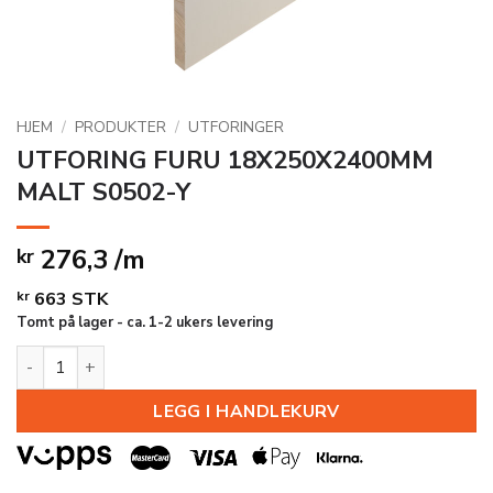
HJEM
/
PRODUKTER
/
UTFORINGER
UTFORING FURU 18X250X2400MM
MALT S0502-Y
276,3 /m
kr
kr
663
STK
Tomt på lager - ca. 1-2 ukers levering
UTFORING FURU 18X250X2400MM MALT S0502-Y antall
LEGG I HANDLEKURV