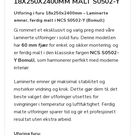
18X250X2400MM MALT S0502-Y
Utforing i furu 18x250x2400mm – Laminerte
emner, ferdig malt i NCS S0502-Y (Bomull)
Gi rommet et eksklusivt og varig preg med våre
laminerte utforinger i solid furu. Denne modellen
har
60 mm fjær
for enkel og sikker montering, og
er ferdig malt i den klassiske fargen
NCS S0502-
Y Bomull
, som harmonerer perfekt med moderne
interiør.
Laminerte emner gir maksimal stabilitet og
motvirker vridning og krok. Dette gjør dem til det
beste valget der utforinger utsettes for
svingninger i temperatur og luftfuktighet. Ferdig
malte utforinger sparer tid og gir et profesjonelt
resultat uten ekstra arbeid.
Uforing furu: