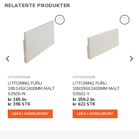
RELATERTE PRODUKTER
Legg til
Legg til
i
i
ønskeliste
ønskeliste
UTFORINGER
UTFORINGER
UTFORING FURU
UTFORING FURU
18X145X2400MM MALT
18X095X2400MM MALT
S0500-N
S0502-Y
kr
165 /m
kr
259,2 /m
kr
396
STK
kr
622
STK
LEGG I HANDLEKURV
LEGG I HANDLEKURV