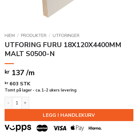
HJEM
/
PRODUKTER
/
UTFORINGER
UTFORING FURU 18X120X4400MM
MALT S0500-N
137 /m
kr
kr
603
STK
Tomt på lager - ca. 1-2 ukers levering
UTFORING FURU 18X120X4400MM MALT S0500-N antall
LEGG I HANDLEKURV