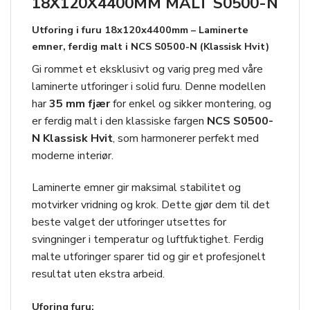
18X120X4400MM MALT S0500-N
Utforing i furu 18x120x4400mm – Laminerte
emner, ferdig malt i NCS S0500-N (Klassisk Hvit)
Gi rommet et eksklusivt og varig preg med våre
laminerte utforinger i solid furu. Denne modellen
har
35 mm fjær
for enkel og sikker montering, og
er ferdig malt i den klassiske fargen
NCS S0500-
N Klassisk Hvit
, som harmonerer perfekt med
moderne interiør.
Laminerte emner gir maksimal stabilitet og
motvirker vridning og krok. Dette gjør dem til det
beste valget der utforinger utsettes for
svingninger i temperatur og luftfuktighet. Ferdig
malte utforinger sparer tid og gir et profesjonelt
resultat uten ekstra arbeid.
Uforing furu: