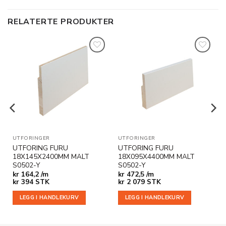
RELATERTE PRODUKTER
Legg til
Legg til
i
i
ønskeliste
ønskeliste
UTFORINGER
UTFORINGER
UTFORING FURU
UTFORING FURU
18X145X2400MM MALT
18X095X4400MM MALT
S0502-Y
S0502-Y
kr
164,2 /m
kr
472,5 /m
kr
394
STK
kr
2 079
STK
LEGG I HANDLEKURV
LEGG I HANDLEKURV