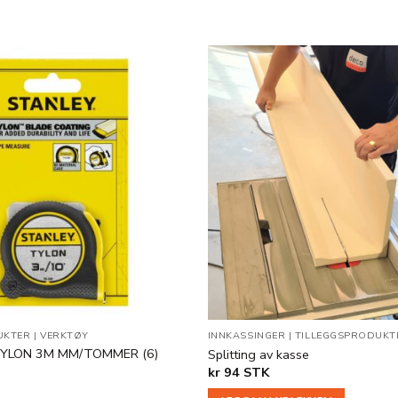
Legg til
i
ønskeliste
UKTER
|
VERKTØY
INNKASSINGER
|
TILLEGGSPRODUKT
YLON 3M MM/TOMMER (6)
Splitting av kasse
kr
94
STK