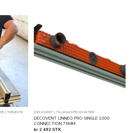
Legg til
Legg til
i
i
ønskeliste
ønskeliste
ER
|
TJENESTE
DECOVENT
|
TILLEGGSPRODUKTER
DECOVENT LINNEO PRO SINGLE 1000
CONNECTION 75MM
kr
2 492
STK