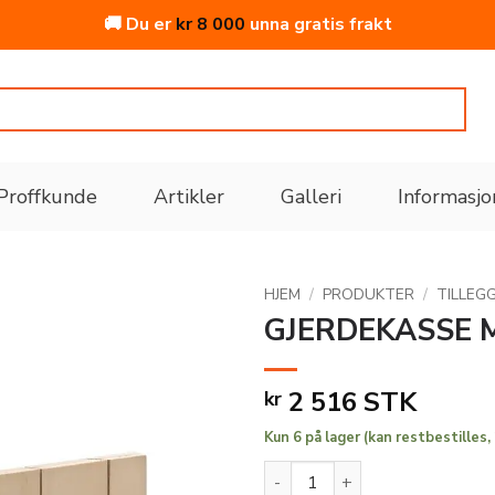
🚚 Du er
kr
8 000
unna gratis frakt
Proffkunde
Artikler
Galleri
Informasjo
HJEM
/
PRODUKTER
/
TILLEG
GJERDEKASSE 
Legg
til i
2 516
STK
kr
ønskeliste
Kun 6 på lager (kan restbestilles,
GJERDEKASSE MITRE BOX AR