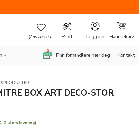
Handlekurv
Proff
Logg inn
Ønskeliste
n
Finn forhandlere nær deg
Kontakt
GSPRODUKTER
MITRE BOX ART DECO-STOR
 1-2 ukers levering)
T DECO-STOR antall