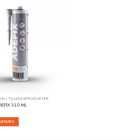
Legg til
i
ønskeliste
LIM
|
TILLEGGSPRODUKTER
DEFIX 310 ML
DLEKURV