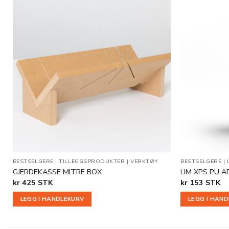
Legg til
i
ønskeliste
BESTSELGERE
|
TILLEGGSPRODUKTER
|
VERKTØY
BESTSELGERE
|
GJERDEKASSE MITRE BOX
LIM XPS PU A
kr
425
STK
kr
153
STK
LEGG I HANDLEKURV
LEGG I HAN