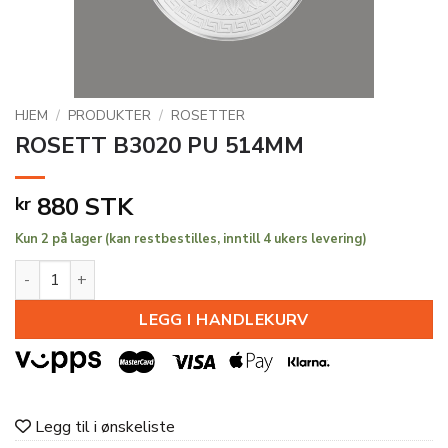
HJEM
/
PRODUKTER
/
ROSETTER
ROSETT B3020 PU 514MM
880
STK
kr
Kun 2 på lager (kan restbestilles, inntill 4 ukers levering)
ROSETT B3020 PU 514MM antall
LEGG I HANDLEKURV
Legg til i ønskeliste