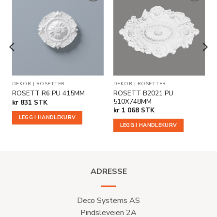
Legg til
Legg til
i
i
ønskeliste
ønskeliste
R
DEKOR
|
ROSETTER
DEKOR
|
ROSETTER
ROSETT B2021 PU
ROSETT R6 PU 415MM
510X748MM
kr
831
STK
kr
1 068
STK
LEGG I HANDLEKURV
LEGG I HANDLEKURV
ADRESSE
Deco Systems AS
Pindsleveien 2A