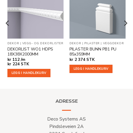
Legg til
Legg til
i
i
ønskeliste
ønskeliste
R
DEKOR
|
VEGG- OG DEKORLISTER
DEKOR
|
PILASTER
|
VEGGDEKOR
DEKORLIST WO1 HDPS
PILASTER BUNN PB1 PU
18X38X2000MM
85x359MM
kr
112 /m
kr
2 374
STK
kr
224
STK
LEGG I HANDLEKURV
LEGG I HANDLEKURV
ADRESSE
Deco Systems AS
Pindsleveien 2A