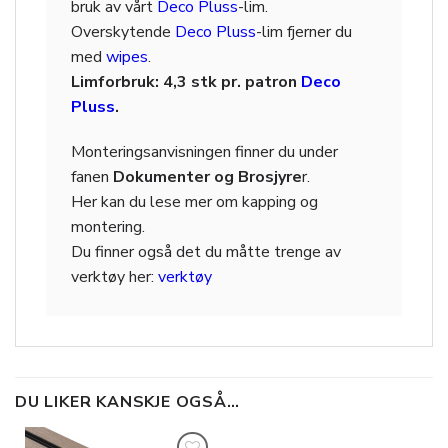
bruk av vårt
Deco Pluss
-lim.
Overskytende
Deco Pluss
-lim fjerner du
med
wipes
.
Limforbruk: 4,3 stk pr. patron
Deco
Pluss
.
Monteringsanvisningen finner du under
fanen
Dokumenter og Brosjyre
r.
Her kan du lese mer om kapping og
montering.
Du finner også det du måtte trenge av
verktøy her:
verktøy
DU LIKER KANSKJE OGSÅ…