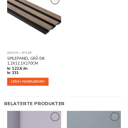
Legg til
i
ønskeliste
DEKOR
|
SPILER
SPILEPANEL GRÅ EIK
1,2X12,1X270CM
kr
122,6 /m
kr
331
LEGG I HANDLEKURV
RELATERTE PRODUKTER