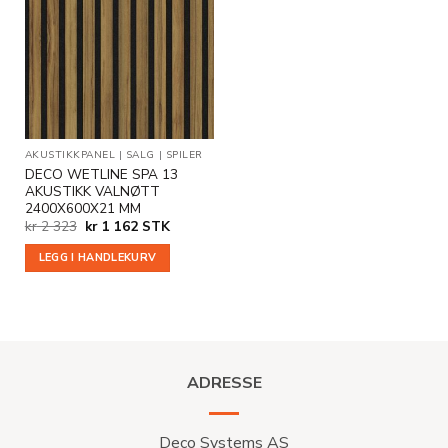
Legg til
i
ønskeliste
AKUSTIKKPANEL
|
SALG
|
SPILER
DECO WETLINE SPA 13
AKUSTIKK VALNØTT
2400X600X21 MM
Opprinnelig
Nåværende
kr
2 323
kr
1 162
STK
pris
pris
var:
er:
LEGG I HANDLEKURV
kr 2
kr 1
323.
162.
ADRESSE
Deco Systems AS