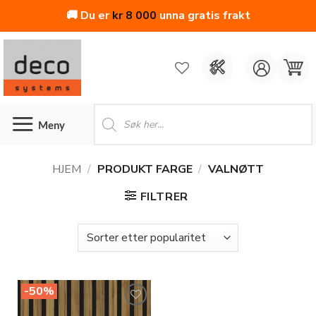
🚚 Du er
kr
8 000
unna gratis frakt
Skip
to
content
Products
search
HJEM
/
PRODUKT FARGE
/
VALNØTT
FILTRER
-50%