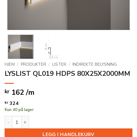
HJEM
/
PRODUKTER
/
LISTER
/
INDIREKTE BELYSNING
LYSLIST QL019 HDPS 80X25X2000MM
162 /m
kr
kr
324
Kun 40 på lager
LYSLIST QL019 HDPS 80X25X2000MM antall
LEGG I HANDLEKURV