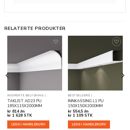
RELATERTE PRODUKTER
Legg til
Legg til
i
i
ønskeliste
ønskeliste
ER
INDIREKTE BELYSNING
|
TAKLISTER
BESTSELGERE
|
INDIREKTE BELYSNING
TAKLIST AD23 PU
INNKASSING L1 PU
185X115X2000MM
150X150X2000MM
kr
814 /m
kr
554,5 /m
kr
1 628
STK
kr
1 109
STK
LEGG I HANDLEKURV
LEGG I HANDLEKURV