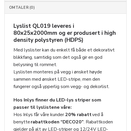
OMTALER (0)
Lyslist QL019 leveres i
80x25x2000mm og er produsert i high
density polystyren (HDPS)
Med lyslister kan du enkelt få både et dekorativt
blikkfang, samtidig som det også gir en god
belysning til rommet.
Lyslisten monteres på vegg i ønsket høyde
sammen med ønsket LED-stripe, men den
fungerer også ypperlig som vegg- og dekorlist.
Hos Inlys finner du LED-lys striper som
passer til lyslistene våre:
Hos Inlys får våre kunder
20
% rabatt
ved å
benytte
rabattkoden “DECO20”
. Rabattkoden
gjelder på alt av LED-striper og 12/24V LED-