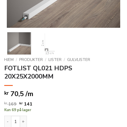
HJEM
/
PRODUKTER
/
LISTER
/
GULVLISTER
FOTLIST QL021 HDPS
20X25X2000MM
70,5 /m
kr
Opprinnelig
Nåværende
kr
169
kr
141
Kun 69 på lager
pris
pris
var:
er:
FOTLIST QL021 HDPS 20X25X2000MM antall
kr 169.
kr 141.