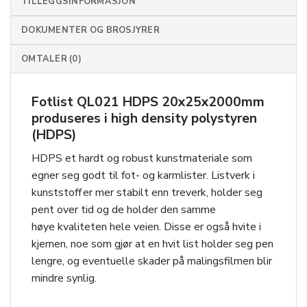
TILLEGGSINFORMASJON
DOKUMENTER OG BROSJYRER
OMTALER (0)
Fotlist QL021 HDPS 20x25x2000mm
produseres i high density polystyren
(HDPS)
HDPS et hardt og robust kunstmateriale som
egner seg godt til fot- og karmlister. Listverk i
kunststoff er mer stabilt enn treverk, holder seg
pent over tid og de holder den samme
høye kvaliteten hele veien. Disse er også hvite i
kjernen, noe som gjør at en hvit list holder seg pen
lengre, og eventuelle skader på malingsfilmen blir
mindre synlig.