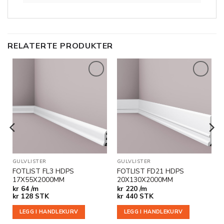
RELATERTE PRODUKTER
Legg til
Legg til
i
i
ønskeliste
ønskeliste
VEGG- OG DEKORLISTER
GULVLISTER
GULVLISTER
FOTLIST FL3 HDPS
FOTLIST FD21 HDPS
17X55X2000MM
20X130X2000MM
kr
64 /m
kr
220 /m
kr
128
STK
kr
440
STK
LEGG I HANDLEKURV
LEGG I HANDLEKURV