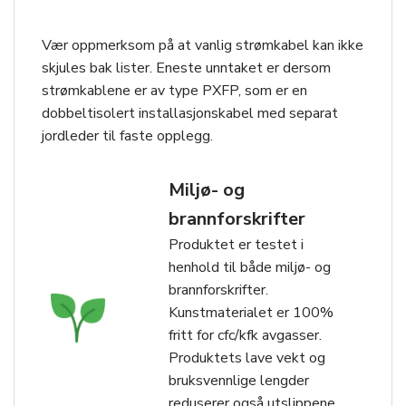
Vær oppmerksom på at vanlig strømkabel kan ikke
skjules bak lister. Eneste unntaket er dersom
strømkablene er av type PXFP, som er en
dobbeltisolert installasjonskabel med separat
jordleder til faste opplegg.
Miljø- og
brannforskrifter
Produktet er testet i
henhold til både miljø- og
brannforskrifter.
Kunstmaterialet er 100%
fritt for cfc/kfk avgasser.
Produktets lave vekt og
bruksvennlige lengder
reduserer også utslippene