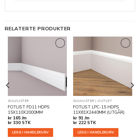
RELATERTE PRODUKTER
Legg til
Legg til
i
i
ønskeliste
ønskeliste
GULVLISTER
GULVLISTER
|
OUTLET
FOTLIST FD11 HDPS
FOTLIST LPC-15 HDPS
15X110X2000MM
11X81X2440MM (UTGÅR)
kr
165 /m
kr
91 /m
kr
330
STK
kr
222
STK
LEGG I HANDLEKURV
LEGG I HANDLEKURV