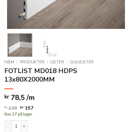
HJEM
/
PRODUKTER
/
LISTER
/
GULVLISTER
FOTLIST MD018 HDPS
13x80X2000MM
78,5 /m
kr
Opprinnelig
Nåværende
kr
239
kr
157
Kun 27 på lager
pris
pris
var:
er:
FOTLIST MD018 HDPS 13x80X2000MM antall
kr 239.
kr 157.