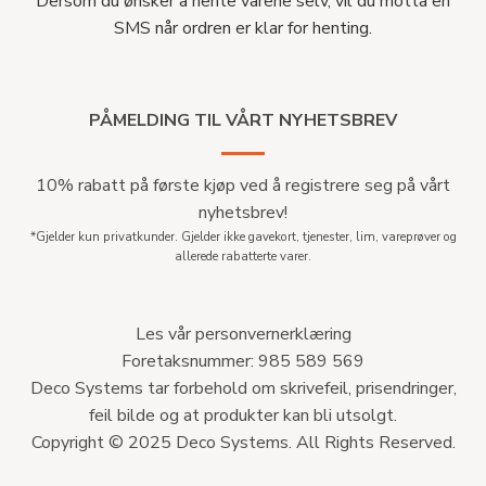
Dersom du ønsker å hente varene selv, vil du motta en
SMS når ordren er klar for henting.
PÅMELDING TIL VÅRT NYHETSBREV
10% rabatt på første kjøp ved å registrere seg på vårt
nyhetsbrev!
*Gjelder kun privatkunder. Gjelder ikke gavekort, tjenester, lim, vareprøver og
allerede rabatterte varer.
Les vår personvernerklæring
Foretaksnummer: 985 589 569
Deco Systems tar forbehold om skrivefeil, prisendringer,
feil bilde og at produkter kan bli utsolgt.
Copyright © 2025 Deco Systems. All Rights Reserved.