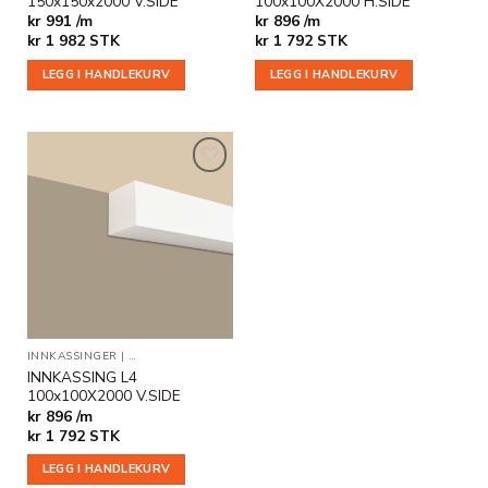
150x150x2000 V.SIDE
100x100X2000 H.SIDE
kr 991 /m
kr 896 /m
kr
1 982
STK
kr
1 792
STK
LEGG I HANDLEKURV
LEGG I HANDLEKURV
Legg til
i
ønskeliste
INNKASSINGER
|
INDIREKTE BELYSNING
|
INNKASSINGER MED ENDEAVSLUT
INNKASSING L4
100x100X2000 V.SIDE
kr 896 /m
kr
1 792
STK
LEGG I HANDLEKURV