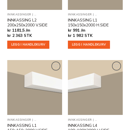
INNKASSINGER
|
INDIREKTE BELYSNING
INNKASSINGER
|
INNKASSINGER MED ENDEAVSLUT
|
INDIREKTE BELYSNIN
INNKASSING L2
INNKASSING L1
200x250x2000 V.SIDE
150x150x2000 H.SIDE
kr 1181,5 /m
kr 991 /m
kr
2 363
STK
kr
1 982
STK
LEGG I HANDLEKURV
LEGG I HANDLEKURV
Legg til
Legg til
i
i
ønskeliste
ønskeliste
INNKASSINGER
|
INDIREKTE BELYSNING
INNKASSINGER
|
INNKASSINGER MED ENDEAVSLUT
|
INDIREKTE BELYSNIN
INNKASSING L1
INNKASSING L4