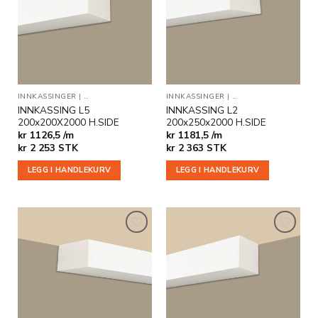
Legg til
Legg til
i
i
ønskeliste
ønskeliste
INNKASSINGER
|
INDIREKTE BELYSNING
INNKASSINGER
|
INNKASSINGER MED ENDEAVSLUT
|
INDIREKTE BELYSNIN
INNKASSING L5
INNKASSING L2
200x200X2000 H.SIDE
200x250x2000 H.SIDE
kr 1126,5 /m
kr 1181,5 /m
kr
2 253
STK
kr
2 363
STK
LEGG I HANDLEKURV
LEGG I HANDLEKURV
Legg til
Legg til
i
i
ønskeliste
ønskeliste