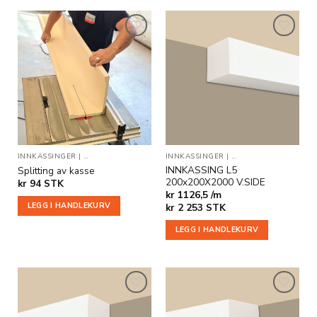
Legg til
Legg til
i
i
ønskeliste
ønskeliste
INNKASSINGER
|
TILLEGGSPRODUKTER
INNKASSINGER
|
TJENESTE
|
INDIREKTE BELYSNIN
INNKASSING L5
Splitting av kasse
200x200X2000 V.SIDE
kr
94
STK
kr 1126,5 /m
LEGG I HANDLEKURV
kr
2 253
STK
LEGG I HANDLEKURV