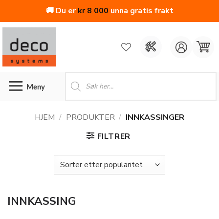
🚚 Du er
kr
8 000
unna gratis frakt
Skip
to
content
Products
search
HJEM
/
PRODUKTER
/
INNKASSINGER
FILTRER
INNKASSING