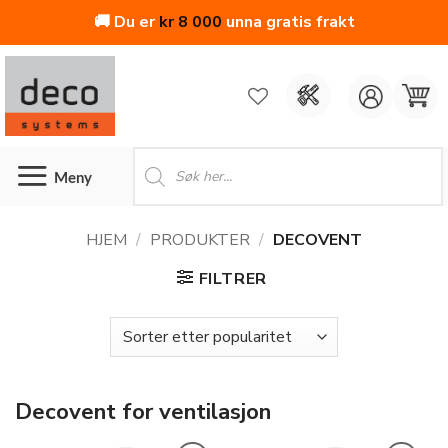
🚚 Du er
kr
8 000
unna gratis frakt
Skip
to
content
Products
search
HJEM
/
PRODUKTER
/
DECOVENT
FILTRER
Decovent for ventilasjon