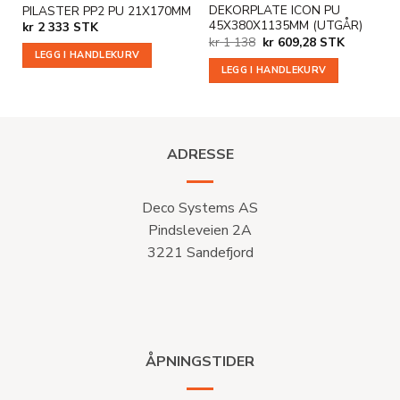
DEKORPLATE ICON PU
PILASTER PP2 PU 21X170MM
45X380X1135MM (UTGÅR)
kr
2 333
STK
Opprinnelig
Nåværende
kr
1 138
kr
609,28
STK
pris
pris
LEGG I HANDLEKURV
var:
er:
LEGG I HANDLEKURV
kr 1
kr 609,28.
138.
ADRESSE
Deco Systems AS
Pindsleveien 2A
3221 Sandefjord
ÅPNINGSTIDER