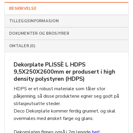
BESKRIVELSE
TILLEGGSINFORMASJON
DOKUMENTER OG BROSJYRER
OMTALER (0)
Dekorplate PLISSÈ L HDPS
9,5X250X2600mm
er produsert i high
density polystyren (HDPS)
HDPS er et robust materiale som tåler stor
påkjenning, så disse produktene egner seg godt på
slitasjeutsatte steder.
Deco Dekorplate kommer ferdig grunnet, og skal
overmales med ønsket farge og glans.
Dekorplaten finnes også i 2m lengde
her!