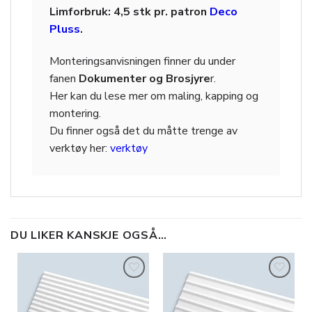
Limforbruk: 4,5 stk pr. patron
Deco
Pluss
.
Monteringsanvisningen finner du under
fanen
Dokumenter og Brosjyre
r.
Her kan du lese mer om maling, kapping og
montering.
Du finner også det du måtte trenge av
verktøy her:
verktøy
DU LIKER KANSKJE OGSÅ…
Legg til
Legg til
i
i