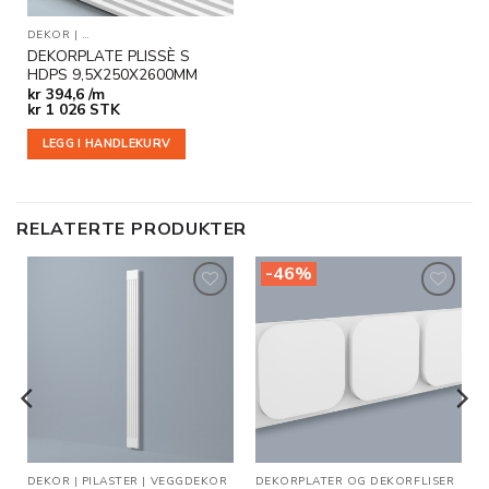
DEKOR
|
DEKORPLATER OG DEKORFLISER
|
VEGGDEKOR
DEKORPLATE PLISSÈ S
HDPS 9,5X250X2600MM
kr
394,6 /m
kr
1 026
STK
LEGG I HANDLEKURV
RELATERTE PRODUKTER
-46%
Legg til
Legg til
i
i
ønskeliste
ønskeliste
RFLISER
DEKOR
|
VEGGDEKOR
|
PILASTER
|
VEGGDEKOR
DEKORPLATER OG DEKORFLISER
|
OU