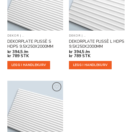
ønskeliste
ønskeliste
DEKOR
|
DEKORPLATER OG DEKORFLISER
DEKOR
|
VEGGDEKOR
|
DEKORPLATER OG DEKORFLI
DEKORPLATE PLISSÈ S
DEKORPLATE PLISSÈ L HDPS
HDPS 9,5X250X2000MM
9,5X250X2000MM
kr
394,5 /m
kr
394,5 /m
kr
789
STK
kr
789
STK
LEGG I HANDLEKURV
LEGG I HANDLEKURV
Legg til
i
ønskeliste