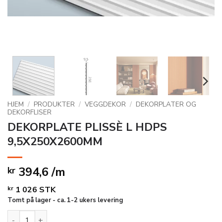
HJEM
/
PRODUKTER
/
VEGGDEKOR
/
DEKORPLATER OG
DEKORFLISER
DEKORPLATE PLISSÈ L HDPS
9,5X250X2600MM
394,6 /m
kr
kr
1 026
STK
Tomt på lager - ca. 1-2 ukers levering
DEKORPLATE PLISSÈ L HDPS 9,5X250X2600MM antall