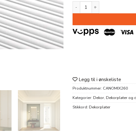
DEKORPLATE CANOPÈE MIX P
Legg til i ønskeliste
Produktnummer:
CANOMIX260
Kategorier:
Dekor
,
Dekorplater og d
Stikkord:
Dekorplater