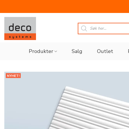
Skip
to
Products
search
content
Produkter
Salg
Outlet
NYHET!