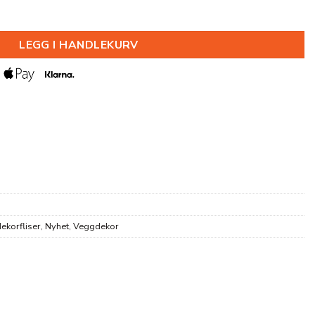
U 9,5X250X2600MM antall
LEGG I HANDLEKURV
ekorfliser
,
Nyhet
,
Veggdekor