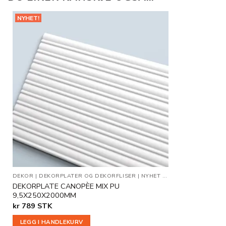
NYHET!
Legg til
i
ønskeliste
DEKOR
|
DEKORPLATER OG DEKORFLISER
|
NYHET
|
VEGGDEKOR
DEKORPLATE CANOPÈE MIX PU
9,5X250X2000MM
kr
789
STK
LEGG I HANDLEKURV