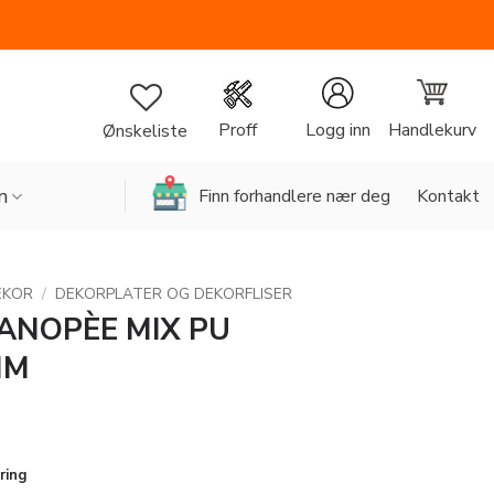
Handlekurv
Proff
Logg inn
Ønskeliste
n
Finn forhandlere nær deg
Kontakt
EKOR
/
DEKORPLATER OG DEKORFLISER
ANOPÈE MIX PU
MM
ring