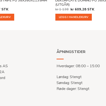
 STRIPE PU 38X380X1135MM
DEKORPLATE DOMINO PU 38X
(UTGÅR)
nelig
Nåværende
Opprinnelig
Nåværende
7
STK
kr
1 138
kr
609,28
STK
pris
pris
pris
er:
var:
er:
DLEKURV
LEGG I HANDLEKURV
.
kr 437.
kr 1
kr 609,28.
138.
ÅPNINGSTIDER
s AS
Hverdager: 08:00 – 15:00
 2A
Lørdag: Stengt
ord
Søndag: Stengt
Røde dager: Stengt