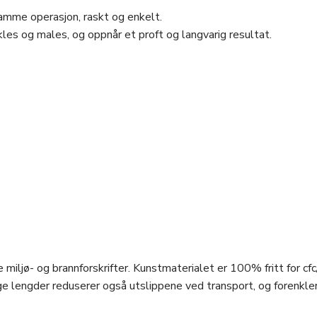
amme operasjon, raskt og enkelt.
les og males, og oppnår et proft og langvarig resultat.
 miljø- og brannforskrifter. Kunstmaterialet er 100% fritt for cfc
e lengder reduserer også utslippene ved transport, og forenkle