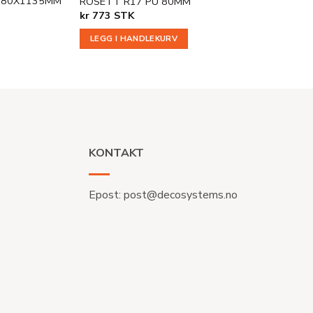
380X1135MM
ROSETT R17 PU 80MM
kr
773
STK
LEGG I HANDLEKURV
KONTAKT
Epost:
post@decosystems.no