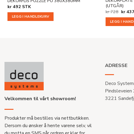
DEKORPLATE
DEKORFLIS PUZZLE PU 380X380MM
(UTGÅR)
kr
492
STK
Opprin
kr
728
kr
43
pris
LEGG I HANDLEKURV
var:
LEGG I HAN
kr 728
ADRESSE
Deco System
Pindsleveien
3221 Sandefj
Velkommen til vårt showroom!
Produkter må bestilles via nettbutikken.
Dersom du ønsker å hente varene selv, vil
du motta en SMS når ordren er klar for