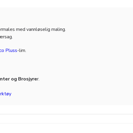
ermales med vannløselig maling.
jærsag.
co Pluss
-lim.
ter og Brosjyre
r.
.
rktøy