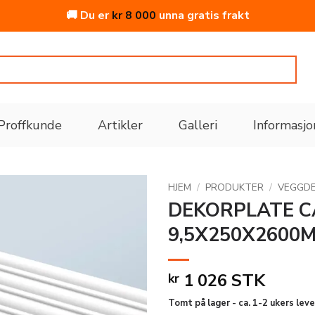
🚚 Du er
kr
8 000
unna gratis frakt
Proffkunde
Artikler
Galleri
Informasjo
HJEM
/
PRODUKTER
/
VEGGD
DEKORPLATE C
9,5X250X2600
Legg
til i
ønskeliste
1 026
STK
kr
Tomt på lager - ca. 1-2 ukers leve