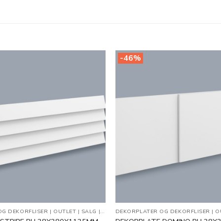
-46%
Legg til
i
ønskeliste
OG DEKORFLISER
|
OUTLET
|
SALG
|
VEGGDEKOR
DEKORPLATER OG DEKORFLISER
|
O