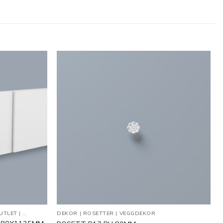
Legg til
Legg til
i
i
ønskeliste
ønskeliste
UTLET
|
VEGGDEKOR
DEKOR
|
ROSETTER
|
VEGGDEKOR