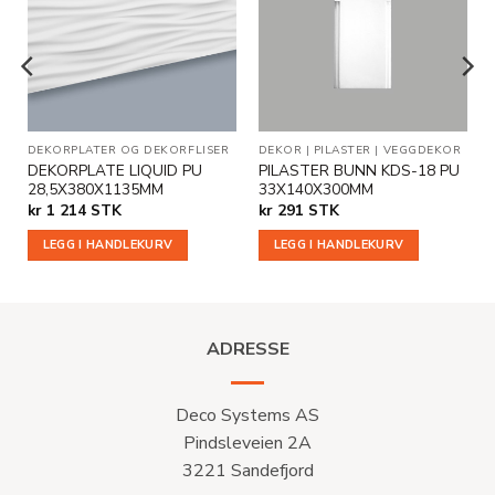
Legg til
Legg til
i
i
ønskeliste
ønskeliste
R
|
VEGGDEKOR
DEKORPLATER OG DEKORFLISER
|
VEGGDEKOR
DEKOR
|
PILASTER
|
VEGGDEKOR
DEKORPLATE LIQUID PU
PILASTER BUNN KDS-18 PU
28,5X380X1135MM
33X140X300MM
kr
1 214
STK
kr
291
STK
LEGG I HANDLEKURV
LEGG I HANDLEKURV
ADRESSE
Deco Systems AS
Pindsleveien 2A
3221 Sandefjord