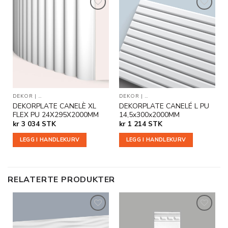
Legg til
Legg til
i
i
ønskeliste
ønskeliste
DEKOR
|
DEKORPLATER OG DEKORFLISER
DEKOR
|
VEGGDEKOR
|
DEKORPLATER OG DEKORFLI
DEKORPLATE CANELÈ XL
DEKORPLATE CANELÉ L PU
FLEX PU 24X295X2000MM
14,5x300x2000MM
kr
3 034
STK
kr
1 214
STK
LEGG I HANDLEKURV
LEGG I HANDLEKURV
RELATERTE PRODUKTER