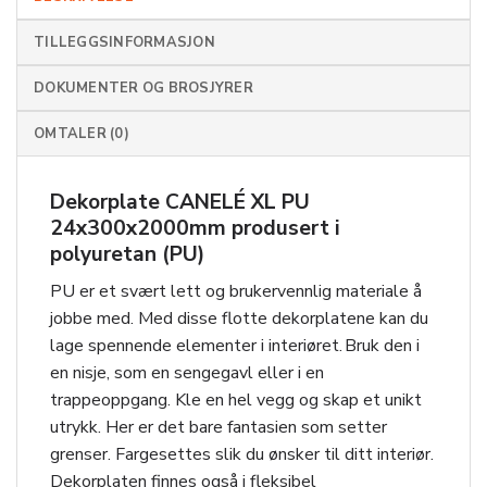
TILLEGGSINFORMASJON
DOKUMENTER OG BROSJYRER
OMTALER (0)
Dekorplate CANELÉ XL PU
24x300x2000mm produsert i
polyuretan (PU)
PU er et svært lett og brukervennlig materiale å
jobbe med. Med disse flotte dekorplatene kan du
lage spennende elementer i interiøret. Bruk den i
en nisje, som en sengegavl eller i en
trappeoppgang. Kle en hel vegg og skap et unikt
utrykk. Her er det bare fantasien som setter
grenser. Fargesettes slik du ønsker til ditt interiør.
Dekorplaten finnes også i fleksibel