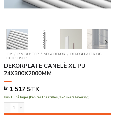
HJEM
/
PRODUKTER
/
VEGGDEKOR
/
DEKORPLATER OG
DEKORFLISER
DEKORPLATE CANELÈ XL PU
24X300X2000MM
1 517
STK
kr
Kun 13 på lager (kan restbestilles, 1-2 ukers levering)
DEKORPLATE CANELÈ XL PU 24X300X2000MM antall