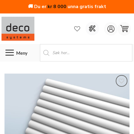
🚚 Du er
kr
8 000
unna gratis frakt
Skip
to
content
Products
search
Legg
til i
ønskeliste