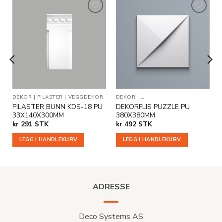
Legg til
Legg til
i
i
ønskeliste
ønskeliste
R
DEKOR
|
PILASTER
|
VEGGDEKOR
DEKOR
|
DEKORPLATER OG DEKORFLI
PILASTER BUNN KDS-18 PU
DEKORFLIS PUZZLE PU
33X140X300MM
380X380MM
kr
291
STK
kr
492
STK
LEGG I HANDLEKURV
LEGG I HANDLEKURV
ADRESSE
Deco Systems AS