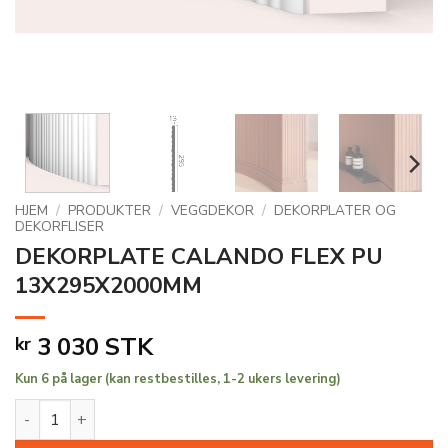
HJEM
/
PRODUKTER
/
VEGGDEKOR
/
DEKORPLATER OG
DEKORFLISER
DEKORPLATE CALANDO FLEX PU
13X295X2000MM
3 030
STK
kr
Kun 6 på lager (kan restbestilles, 1-2 ukers levering)
DEKORPLATE CALANDO FLEX PU 13X295X2000MM antall