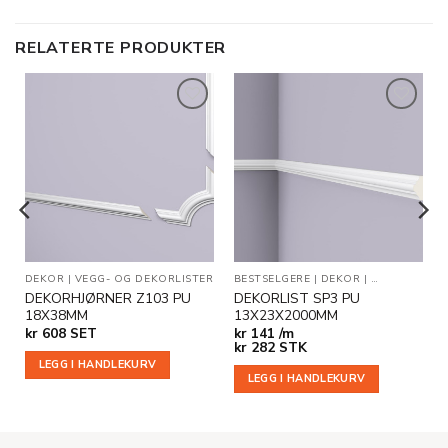
RELATERTE PRODUKTER
Legg til
Legg til
i
i
ønskeliste
ønskeliste
DEKOR
|
VEGG- OG DEKORLISTER
BESTSELGERE
|
DEKOR
|
VEGG- OG DE
DEKORHJØRNER Z103 PU
DEKORLIST SP3 PU
18X38MM
13X23X2000MM
kr
608
SET
kr
141 /m
kr
282
STK
LEGG I HANDLEKURV
LEGG I HANDLEKURV