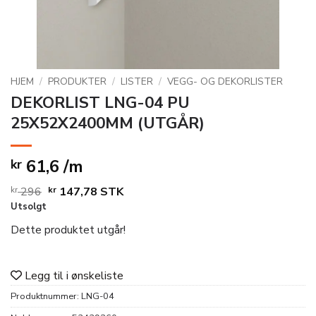
HJEM
/
PRODUKTER
/
LISTER
/
VEGG- OG DEKORLISTER
DEKORLIST LNG-04 PU
25X52X2400MM (UTGÅR)
61,6 /m
kr
Opprinnelig
Nåværende
kr
296
kr
147,78
STK
Utsolgt
pris
pris
var:
er:
Dette produktet utgår!
kr 296.
kr 147,78.
Legg til i ønskeliste
Produktnummer:
LNG-04