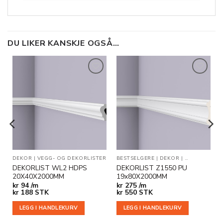
DU LIKER KANSKJE OGSÅ…
Legg til
Legg til
i
i
ønskeliste
ønskeliste
DEKOR
|
VEGG- OG DEKORLISTER
BESTSELGERE
|
DEKOR
|
VEGG- OG DE
DEKORLIST WL2 HDPS
DEKORLIST Z1550 PU
20X40X2000MM
19x80X2000MM
kr
94 /m
kr
275 /m
kr
188
STK
kr
550
STK
LEGG I HANDLEKURV
LEGG I HANDLEKURV