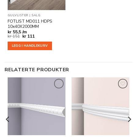
GULVLISTER
|
SALG
FOTLIST MD011 HDPS
10x40X2000MM
kr
55,5 /m
Opprinnelig
Nåværende
kr
151
kr
111
pris
pris
var:
er:
LEGG I HANDLEKURV
kr 151.
kr 111.
RELATERTE PRODUKTER
Legg til
Legg til
i
i
ønskeliste
ønskeliste
GGDEKOR