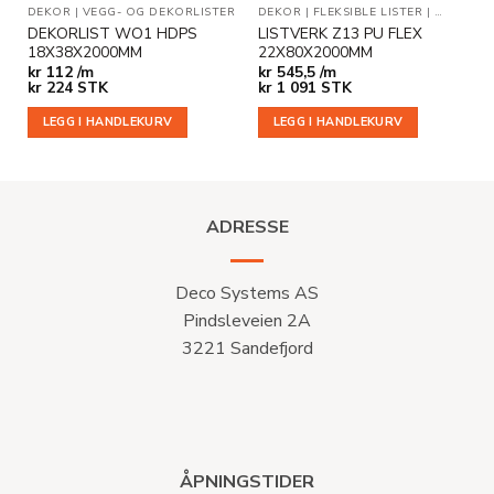
DEKOR
|
VEGG- OG DEKORLISTER
DEKOR
|
FLEKSIBLE LISTER
|
VEGG- O
DEKORLIST WO1 HDPS
LISTVERK Z13 PU FLEX
18X38X2000MM
22X80X2000MM
kr
112 /m
kr
545,5 /m
kr
224
STK
kr
1 091
STK
LEGG I HANDLEKURV
LEGG I HANDLEKURV
ADRESSE
Deco Systems AS
Pindsleveien 2A
3221 Sandefjord
ÅPNINGSTIDER