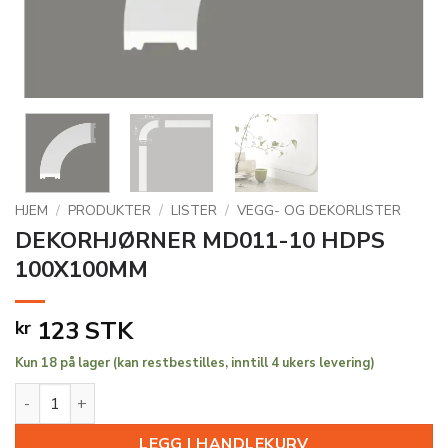
HJEM
/
PRODUKTER
/
LISTER
/
VEGG- OG DEKORLISTER
DEKORHJØRNER MD011-10 HDPS
100X100MM
123
STK
kr
Kun 18 på lager (kan restbestilles, inntill 4 ukers levering)
DEKORHJØRNER MD011-10 HDPS 100X100MM antall
LEGG I HANDLEKURV