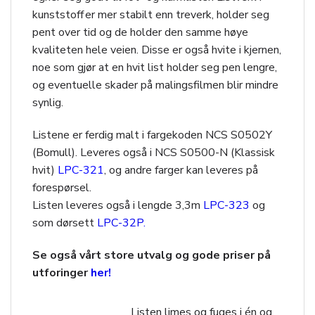
kunststoff er mer stabilt enn treverk, holder seg
pent over tid og de holder den samme høye
kvaliteten hele veien. Disse er også hvite i kjernen,
noe som gjør at en hvit list holder seg pen lengre,
og eventuelle skader på malingsfilmen blir mindre
synlig.
Listene er ferdig malt i fargekoden NCS S0502Y
(Bomull). Leveres også i NCS S0500-N (Klassisk
hvit)
LPC-321
, og andre farger kan leveres på
forespørsel.
Listen leveres også i lengde 3,3m
LPC-323
og
som dørsett
LPC-32P.
Se også vårt store utvalg og gode priser på
utforinger
her!
Listen limes og fuges i én og