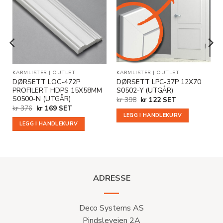
Legg til
Legg til
i
i
ønskeliste
ønskeliste
KARMLISTER
|
OUTLET
KARMLISTER
|
OUTLET
DØRSETT LOC-472P
DØRSETT LPC-37P 12X70
PROFILERT HDPS 15X58MM
S0502-Y (UTGÅR)
S0500-N (UTGÅR)
Opprinnelig
Nåværende
kr
398
kr
122
SET
pris
pris
Opprinnelig
Nåværende
kr
376
kr
169
SET
var:
er:
pris
pris
LEGG I HANDLEKURV
kr 398.
kr 122.
var:
er:
LEGG I HANDLEKURV
kr 376.
kr 169.
ADRESSE
Deco Systems AS
Pindsleveien 2A