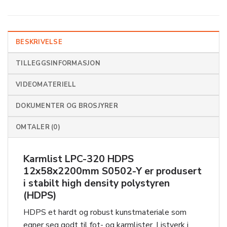
BESKRIVELSE
TILLEGGSINFORMASJON
VIDEOMATERIELL
DOKUMENTER OG BROSJYRER
OMTALER (0)
Karmlist LPC-320 HDPS
12x58x2200mm S0502-Y er
produsert
i stabilt high density polystyren
(HDPS)
HDPS et hardt og robust kunstmateriale som
egner seg godt til fot- og karmlister. Listverk i