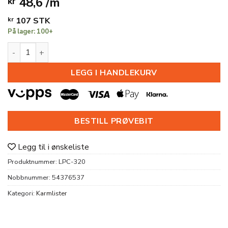
48,6 /m
kr
kr
107
STK
På lager: 100+
KARMLIST LPC-320 HDPS 12X58X2200MM S0502-Y antall
LEGG I HANDLEKURV
BESTILL PRØVEBIT
Legg til i ønskeliste
Produktnummer:
LPC-320
Nobbnummer:
54376537
Kategori:
Karmlister