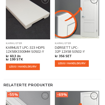
Legg til
Legg til
i
i
ønskeliste
ønskeliste
KARMLISTER
KARMLISTER
KARMLIST LPC-323 HDPS
DØRSETT LPC-
12X58X3300MM S0502-Y
32P 12X58 S0502-Y
kr
60,3 /m
kr
356
SET
kr
199
STK
LEGG I HANDLEKURV
LEGG I HANDLEKURV
RELATERTE PRODUKTER
-55%
-69%