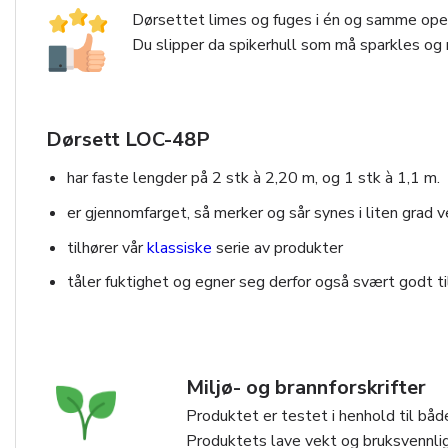
Dørsettet limes og fuges i én og samme oper
Du slipper da spikerhull som må sparkles og 
Dørsett LOC-48P
har faste lengder på 2 stk à 2,20 m, og 1 stk à 1,1 m. 
er gjennomfarget, så merker og sår synes i liten grad v
tilhører vår
klassiske
serie av produkter
tåler fuktighet og egner seg derfor også svært godt t
Miljø- og brannforskrifter
Produktet er testet i henhold til både
Produktets lave vekt og bruksvennlig