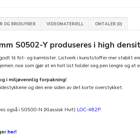
 OG BROSJYRER
VIDEOMATERIELL
OMTALER (0)
mm S0502-Y produseres i high densi
 til fot- og karmlister. Listverk i kunststoff er mer stabilt en
ernen, noe som gjør at en hvit list holder seg pen lengre og at 
 i miljøvennlig forpakning!
 sidestykkene og den ene siden av det korte overstykket.
eres også i S0500-N (Klassisk Hvit)
LOC-482P
.
nger
her!