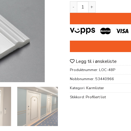
DØRSETT LOC-48P PROFILER
Legg til i ønskeliste
Produktnummer:
LOC-48P
Nobbnummer:
53440966
Kategori:
Karmlister
Stikkord:
Profilert list