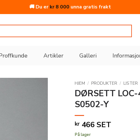
🚚 Du er
kr
8 000
unna gratis frakt
Proffkunde
Artikler
Galleri
Informasjo
HJEM
/
PRODUKTER
/
LISTER
DØRSETT LOC-
S0502-Y
Legg
til i
ønskeliste
466
SET
kr
På lager