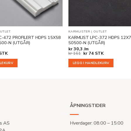
UTLET
KARMLISTER
|
OUTLET
C-472 PROFILERT HDPS 15X58
KARMLIST LPC-372 HDPS 12
00-N (UTGÅR)
S0500-N (UTGÅR)
kr
30,3 /m
nelig
åværende
Opprinnelig
Nåværende
STK
kr
161
kr
74
STK
ris
pris
pris
r:
var:
er:
DLEKURV
LEGG I HANDLEKURV
.
r 68.
kr 161.
kr 74.
ÅPNINGSTIDER
s AS
Hverdager: 08:00 – 15:00
 2A