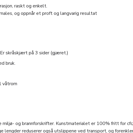
asjon, raskt og enkelt.
males, og oppnår et proft og langvarig resultat
Er skråskjært på 3 sider (gjæret.)
ed bruk.
il våtrom
 miljø- og brannforskrifter. Kunstmaterialet er 100% fritt for cfc
e lengder reduserer også utslippene ved transport, og forenkle