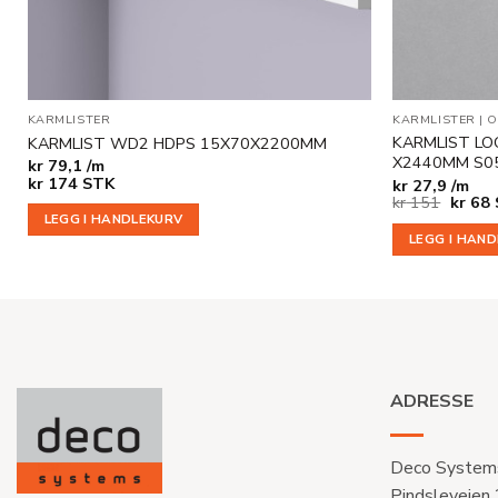
KARMLISTER
KARMLISTER
|
O
KARMLIST LO
KARMLIST WD2 HDPS 15X70X2200MM
X2440MM S05
kr
79,1 /m
kr
174
STK
kr
27,9 /m
Opprin
N
kr
151
kr
68
pris
p
LEGG I HANDLEKURV
var:
e
LEGG I HAN
kr 151
k
ADRESSE
Deco System
Pindsleveien