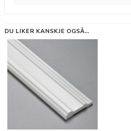
DU LIKER KANSKJE OGSÅ…
Legg til
i
ønskeliste