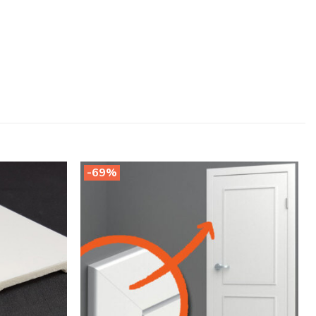
-69%
Legg til
Legg til
i
i
ønskeliste
ønskeliste