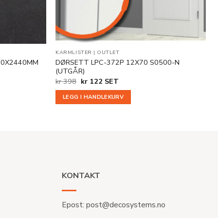
KARMLISTER
|
OUTLET
X70X2440MM
DØRSETT LPC-372P 12X70 S0500-N
(UTGÅR)
Opprinnelig
Nåværende
kr
398
kr
122
SET
pris
pris
var:
er:
LEGG I HANDLEKURV
kr 398.
kr 122.
KONTAKT
Epost:
post@decosystems.no