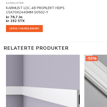
KARMLISTER
KARMLIST LOC-48 PROFILERT HDPS
15X70X2440MM S0502-Y
kr
78,7 /m
kr
192
STK
LEGG I HANDLEKURV
RELATERTE PRODUKTER
-55%
Legg til
i
ønskeliste