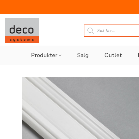
Skip
to
Products
search
content
Produkter
Salg
Outlet