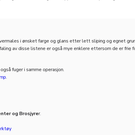
vermales i ønsket farge og glans etter lett sliping og egnet grun
aling av disse listene er også mye enklere ettersom de er frie f
 også fuger i samme operasjon.
amp
.
ter og Brosjyre
r.
.
rktøy