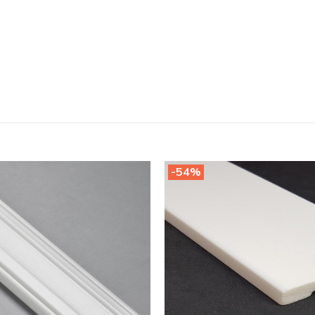
-54%
Legg til
i
ønskeliste