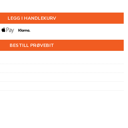
T HDPS 15X70MM S0502-Y antall
LEGG I HANDLEKURV
BESTILL PRØVEBIT