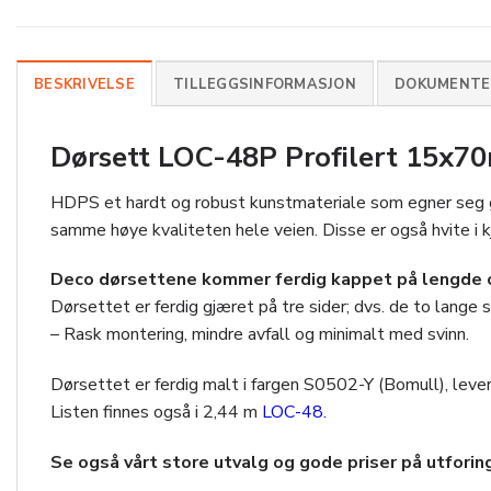
BESKRIVELSE
TILLEGGSINFORMASJON
DOKUMENTER
Dørsett LOC-48P Profilert 15x70
HDPS et hardt og robust kunstmateriale som egner seg godt
samme høye kvaliteten hele veien. Disse er også hvite i kj
Deco dørsettene kommer ferdig kappet på lengde og
Dørsettet er ferdig gjæret på tre sider; dvs. de to lange
– Rask montering, mindre avfall og minimalt med svinn.
Dørsettet er ferdig malt i fargen S0502-Y (Bomull), lev
Listen finnes også i 2,44 m
LOC-48.
Se også vårt store utvalg og gode priser på utfori