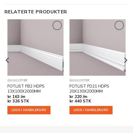
RELATERTE PRODUKTER
Legg til
Legg til
i
i
ønskeliste
ønskeliste
GULVLISTER
GULVLISTER
FOTLIST FB2 HDPS
FOTLIST FD21 HDPS
13X100X2000MM
20X130X2000MM
kr
163 /m
kr
220 /m
kr
326
STK
kr
440
STK
LEGG I HANDLEKURV
LEGG I HANDLEKURV