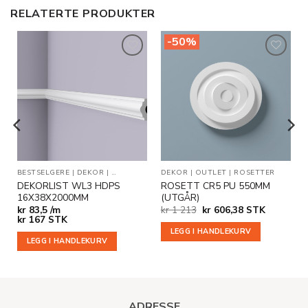
RELATERTE PRODUKTER
-50%
Legg til
Legg til
i
i
ønskeliste
ønskeliste
R
BESTSELGERE
|
DEKOR
|
VEGG- OG DEKORLISTER
DEKOR
|
OUTLET
|
ROSETTER
DEKORLIST WL3 HDPS
ROSETT CR5 PU 550MM
16X38X2000MM
(UTGÅR)
Opprinnelig
Nåværende
kr
83,5 /m
kr
1 213
kr
606,38
STK
pris
pris
kr
167
STK
var:
er:
LEGG I HANDLEKURV
kr 1
kr 606,38.
LEGG I HANDLEKURV
213.
ADRESSE