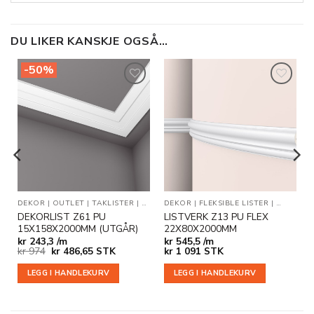
DU LIKER KANSKJE OGSÅ…
-50%
Legg til
Legg til
i
i
ønskeliste
ønskeliste
R
DEKOR
|
OUTLET
|
TAKLISTER
|
VEGG- OG DEKORLISTER
DEKOR
|
FLEKSIBLE LISTER
|
VEGG- O
DEKORLIST Z61 PU
LISTVERK Z13 PU FLEX
15X158X2000MM (UTGÅR)
22X80X2000MM
kr
243,3 /m
kr
545,5 /m
Opprinnelig
Nåværende
kr
974
kr
486,65
STK
kr
1 091
STK
pris
pris
var:
er:
LEGG I HANDLEKURV
LEGG I HANDLEKURV
kr 974.
kr 486,65.