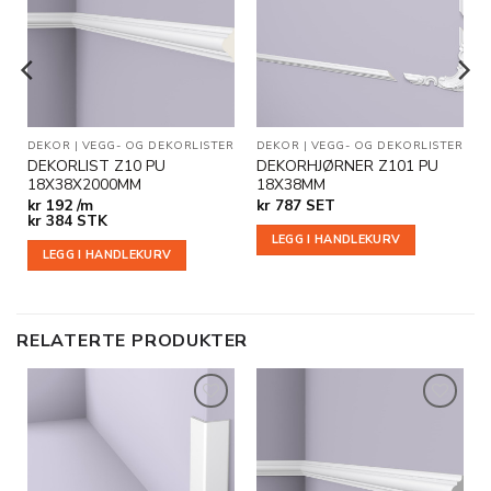
i
i
ønskeliste
ønskeliste
R
DEKOR
|
VEGG- OG DEKORLISTER
DEKOR
|
VEGG- OG DEKORLISTER
DEKORLIST Z10 PU
DEKORHJØRNER Z101 PU
18X38X2000MM
18X38MM
kr
192 /m
kr
787
SET
kr
384
STK
LEGG I HANDLEKURV
LEGG I HANDLEKURV
RELATERTE PRODUKTER
Legg til
Legg til
i
i
ønskeliste
ønskeliste