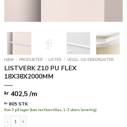
HJEM
/
PRODUKTER
/
LISTER
/
VEGG- OG DEKORLISTER
LISTVERK Z10 PU FLEX
18X38X2000MM
402,5 /m
kr
kr
805
STK
Kun 3 på lager (kan restbestilles, 1-2 ukers levering)
LISTVERK Z10 PU FLEX 18X38X2000MM antall