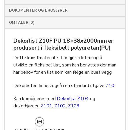
DOKUMENTER OG BROSJYRER
OMTALER (0)
Dekorlist Z10F PU 18×38x2000mm
er
produsert i fleksibelt polyuretan(PU)
Dette kunstmaterialet har gjort det mulig å
utvikle en fleksibel list, som kan benyttes der man
har behov for en list som kan følge en buet vegg.
Dekorlisten finnes også i en standard utgave
Z10
.
Kan kombineres med
Dekorlist Z104
og
dekorhjørner:
Z101
,
Z102
,
Z103