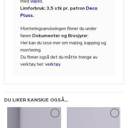
med
wipes
.
Limforbruk: 3,5 stk pr. patron
Deco
Pluss
.
Monteringsanvisningen finner du under
fanen
Dokumenter og Brosjyre
r.
Her kan du lese mer om maling, kapping og
montering.
Du finner også det du måtte trenge av
verktøy her:
verktøy
DU LIKER KANSKJE OGSÅ…
Legg til
Legg til