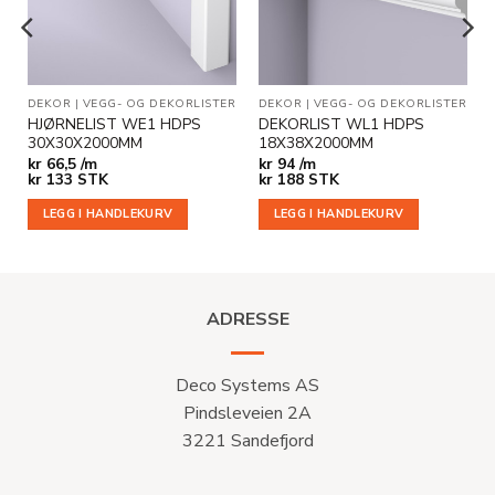
LET
|
DEKOR
VEGG- OG DEKORLISTER
|
VEGG- OG DEKORLISTER
DEKOR
|
VEGG- OG DEKORLISTER
HJØRNELIST WE1 HDPS
DEKORLIST WL1 HDPS
30X30X2000MM
18X38X2000MM
kr
66,5 /m
kr
94 /m
e
kr
133
STK
kr
188
STK
LEGG I HANDLEKURV
LEGG I HANDLEKURV
ADRESSE
Deco Systems AS
Pindsleveien 2A
3221 Sandefjord