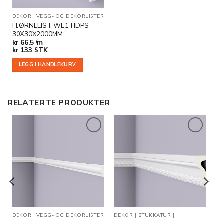
DEKOR
|
VEGG- OG DEKORLISTER
HJØRNELIST WE1 HDPS
30X30X2000MM
kr
66,5 /m
kr
133
STK
LEGG I HANDLEKURV
RELATERTE PRODUKTER
Legg til
Legg til
i
i
ønskeliste
ønskeliste
R
DEKOR
|
VEGG- OG DEKORLISTER
DEKOR
|
STUKKATUR
|
VEGG- OG DEK