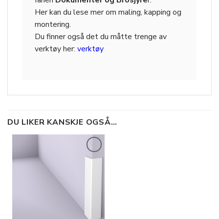
fanen
Dokumenter og Brosjyre
r.
Her kan du lese mer om maling, kapping og
montering.
Du finner også det du måtte trenge av
verktøy her:
verktøy
DU LIKER KANSKJE OGSÅ…
Legg til
i
ønskeliste