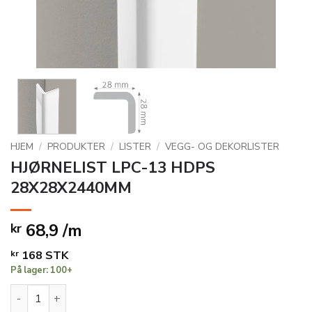
HJEM
/
PRODUKTER
/
LISTER
/
VEGG- OG DEKORLISTER
HJØRNELIST LPC-13 HDPS
28X28X2440MM
68,9 /m
kr
kr
168
STK
På lager: 100+
HJØRNELIST LPC-13 HDPS 28X28X2440MM antall