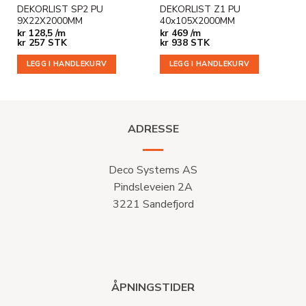
DEKORLIST SP2 PU
DEKORLIST Z1 PU
9X22X2000MM
40x105X2000MM
kr
128,5 /m
kr
469 /m
kr
257
STK
kr
938
STK
LEGG I HANDLEKURV
LEGG I HANDLEKURV
ADRESSE
Deco Systems AS
Pindsleveien 2A
3221 Sandefjord
ÅPNINGSTIDER