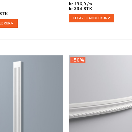
kr
136,9 /m
kr
334
STK
nelig
åværende
STK
ris
LEGG I HANDLEKURV
r:
DLEKURV
.
r 98.
-50%
Legg til
i
ønskeliste