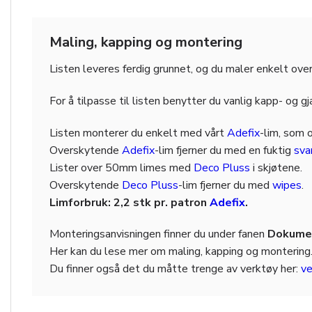
Maling, kapping og montering
Listen leveres ferdig grunnet, og du maler enkelt ove
For å tilpasse til listen benytter du vanlig kapp- og g
Listen monterer du enkelt med vårt
Adefix
-lim, som 
Overskytende
Adefix
-lim fjerner du med en fuktig
sv
Lister over 50mm limes med
Deco Pluss
i skjøtene.
Overskytende
Deco Pluss
-lim fjerner du med
wipes
.
Limforbruk: 2,2 stk pr. patron
Adefix
.
Monteringsanvisningen finner du under fanen
Dokumen
Her kan du lese mer om maling, kapping og montering
Du finner også det du måtte trenge av verktøy her:
ve