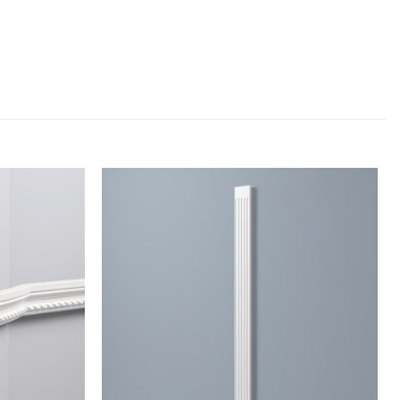
Legg til
Legg til
i
i
ønskeliste
ønskeliste