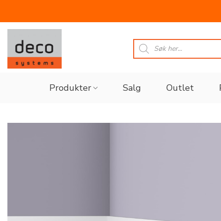
Skip
to
Products
search
content
Produkter
Salg
Outlet