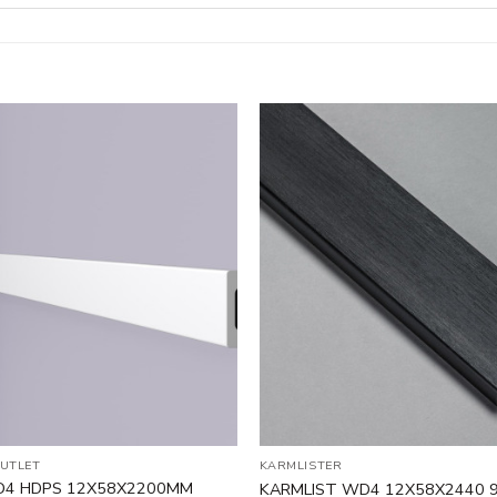
Legg til
i
ønskeliste
UTLET
KARMLISTER
D4 HDPS 12X58X2200MM
KARMLIST WD4 12X58X2440 