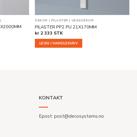
|
VEGG- OG DEKORLISTER
DEKOR
|
PILASTER
|
VEGGDEKOR
05X2000MM
PILASTER PP2 PU 21X170MM
kr
2 333
STK
LEGG I HANDLEKURV
KONTAKT
Epost:
post@decosystems.no