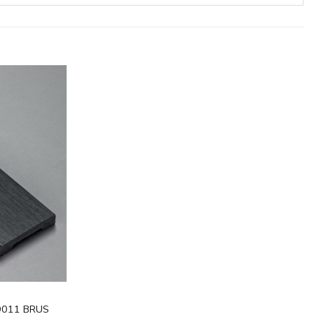
Legg til
i
ønskeliste
9011 BRUS