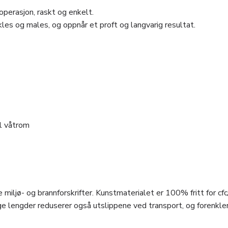
perasjon, raskt og enkelt.
les og males, og oppnår et proft og langvarig resultat.
il våtrom
 miljø- og brannforskrifter. Kunstmaterialet er 100% fritt for cfc
e lengder reduserer også utslippene ved transport, og forenkle