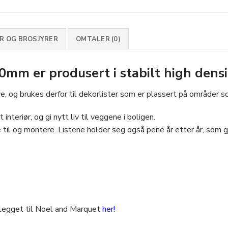
 OG BROSJYRER
OMTALER (0)
 er produsert i stabilt high densi
 og brukes derfor til dekorlister som er plassert på områder so
interiør, og gi nytt liv til veggene i boligen.
 til og montere. Listene holder seg også pene år etter år, som gjø
legget til Noel and Marquet
her!