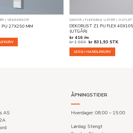
ER
|
VEGGDEKOR
DEKOR
|
FLEKSIBLE LISTER
|
OUTLET
DEKORLIST Z1 PU FLEX 40X1
1 PU 27X250 MM
(UTGÅR)
kr
416 /m
Opprinnelig
Nåværende
kr
1 664
kr
831,93
STK
DLEKURV
pris
pris
var:
er:
LEGG I HANDLEKURV
kr 1
kr 831,93.
664.
ÅPNINGSTIDER
s AS
Hverdager: 08:00 – 15:00
 2A
Lørdag: Stengt
ord