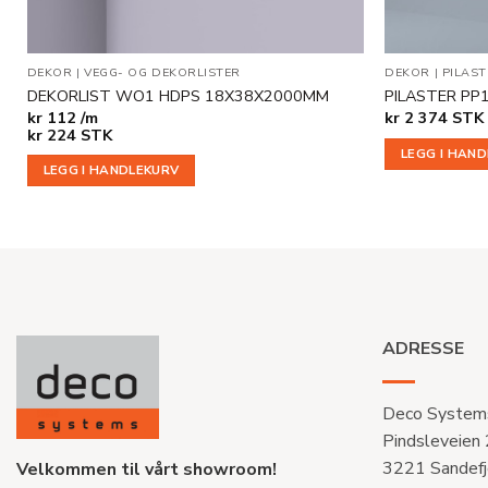
DEKOR
|
VEGG- OG DEKORLISTER
DEKOR
|
PILAST
DEKORLIST WO1 HDPS 18X38X2000MM
PILASTER PP
kr
112 /m
kr
2 374
STK
kr
224
STK
LEGG I HAN
LEGG I HANDLEKURV
ADRESSE
Deco System
Pindsleveien
3221 Sandefj
Velkommen til vårt showroom!