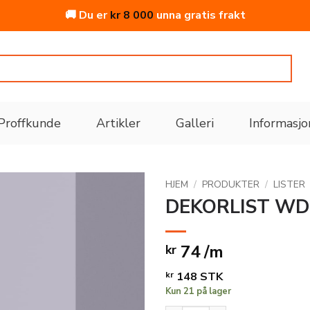
🚚 Du er
kr
8 000
unna gratis frakt
Proffkunde
Artikler
Galleri
Informasjo
HJEM
/
PRODUKTER
/
LISTER
DEKORLIST WD
Legg
til i
74 /m
kr
ønskeliste
kr
148
STK
Kun 21 på lager