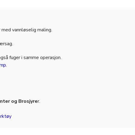
r med vannløselig maling.
jærsag.
også fuger i samme operasjon.
amp
.
ter og Brosjyre
r.
.
rktøy