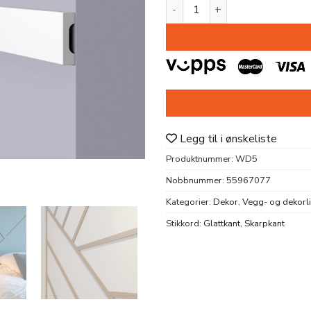
DEKORLIST WD5 HDPS 10x38
Legg til i ønskeliste
Produktnummer:
WD5
Nobbnummer:
55967077
Kategorier:
Dekor
,
Vegg- og dekorli
Stikkord:
Glattkant
,
Skarpkant