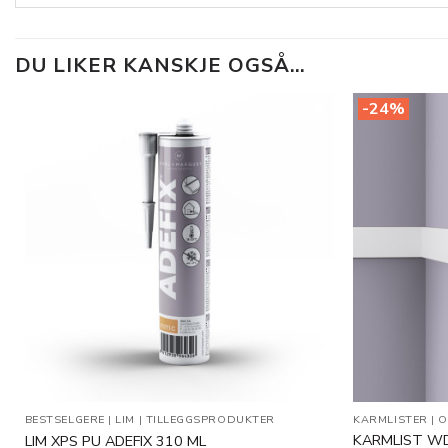
DU LIKER KANSKJE OGSÅ…
-24%
Legg til
i
ønskeliste
BESTSELGERE
|
LIM
|
TILLEGGSPRODUKTER
KARMLISTER
|
O
KARMLIST W
LIM XPS PU ADEFIX 310 ML