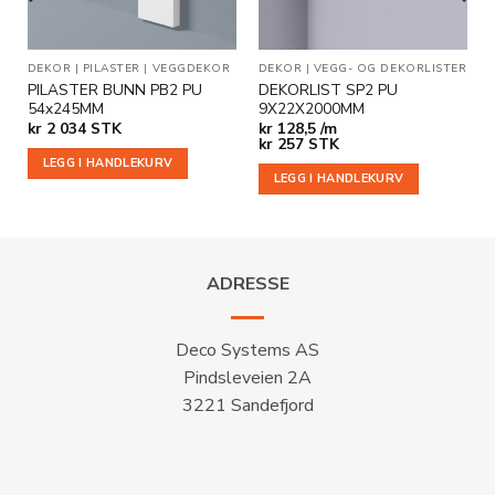
R
DEKOR
|
PILASTER
|
VEGGDEKOR
DEKOR
|
VEGG- OG DEKORLISTER
PILASTER BUNN PB2 PU
DEKORLIST SP2 PU
54x245MM
9X22X2000MM
kr
2 034
STK
kr
128,5 /m
kr
257
STK
LEGG I HANDLEKURV
LEGG I HANDLEKURV
ADRESSE
Deco Systems AS
Pindsleveien 2A
3221 Sandefjord