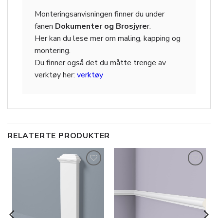
Monteringsanvisningen finner du under
fanen
Dokumenter og Brosjyre
r.
Her kan du lese mer om maling, kapping og
montering.
Du finner også det du måtte trenge av
verktøy her:
verktøy
RELATERTE PRODUKTER
Legg til
Legg til
i
i
ønskeliste
ønskeliste