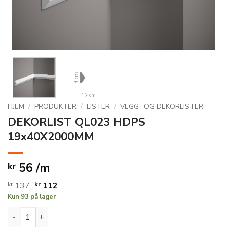
HJEM
/
PRODUKTER
/
LISTER
/
VEGG- OG DEKORLISTER
DEKORLIST QL023 HDPS
19x40X2000MM
56 /m
kr
Opprinnelig
Nåværende
kr
137
kr
112
Kun 93 på lager
pris
pris
var:
er:
DEKORLIST QL023 HDPS 19x40X2000MM antall
kr 137.
kr 112.