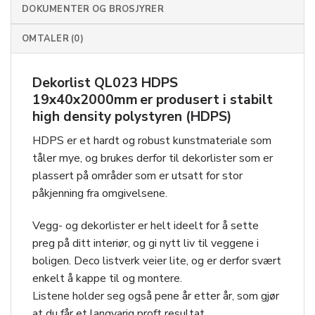
DOKUMENTER OG BROSJYRER
OMTALER (0)
Dekorlist QL023 HDPS
19x40x2000mm er produsert i stabilt
high density polystyren (HDPS)
HDPS er et hardt og robust kunstmateriale som
tåler mye, og brukes derfor til dekorlister som er
plassert på områder som er utsatt for stor
påkjenning fra omgivelsene.
Vegg- og dekorlister er helt ideelt for å sette
preg på ditt interiør, og gi nytt liv til veggene i
boligen. Deco listverk veier lite, og er derfor svært
enkelt å kappe til og montere.
Listene holder seg også pene år etter år, som gjør
at du får et langvarig proft resultat.