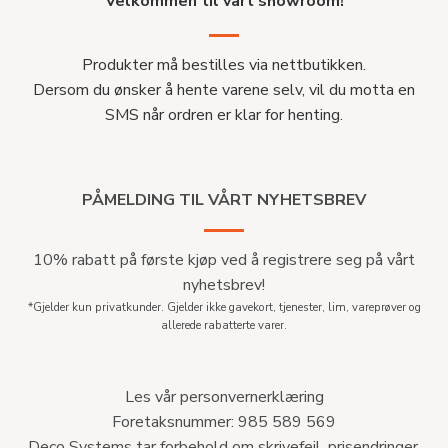
Velkommen til vårt showroom!
Produkter må bestilles via nettbutikken.
Dersom du ønsker å hente varene selv, vil du motta en
SMS når ordren er klar for henting.
PÅMELDING TIL VÅRT NYHETSBREV
10% rabatt på første kjøp ved å registrere seg på vårt
nyhetsbrev!
*Gjelder kun privatkunder. Gjelder ikke gavekort, tjenester, lim, vareprøver og
allerede rabatterte varer.
Les vår personvernerklæring
Foretaksnummer: 985 589 569
Deco Systems tar forbehold om skrivefeil, prisendringer,