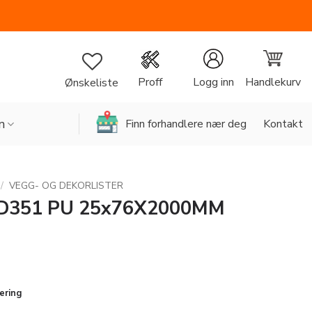
Handlekurv
Proff
Logg inn
Ønskeliste
n
Finn forhandlere nær deg
Kontakt
/
VEGG- OG DEKORLISTER
D351 PU 25x76X2000MM
vering