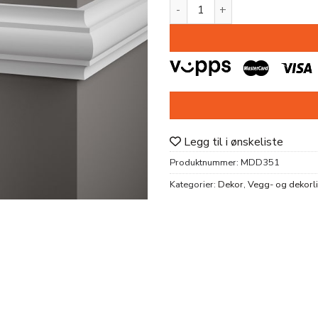
DEKORLIST MDD351 PU 25x7
Legg til i ønskeliste
Produktnummer:
MDD351
Kategorier:
Dekor
,
Vegg- og dekorli