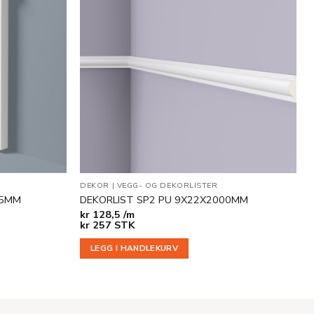
Legg til
Legg til
i
i
ønskeliste
ønskeliste
DEKOR
|
VEGG- OG DEKORLISTER
45MM
DEKORLIST SP2 PU 9X22X2000MM
kr
128,5 /m
kr
257
STK
LEGG I HANDLEKURV