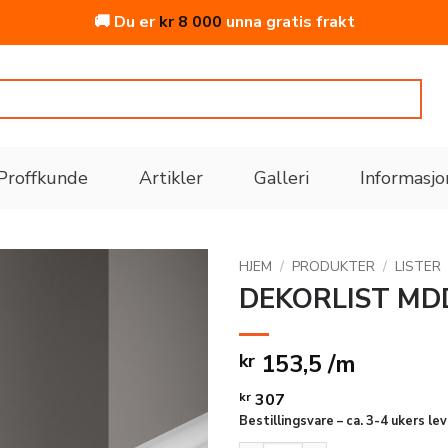
🚚 Du er
kr
8 000
unna gratis frakt
Proffkunde
Artikler
Galleri
Informasjo
HJEM
/
PRODUKTER
/
LISTER
DEKORLIST MD
Legg
til i
153,5 /m
kr
ønskeliste
kr
307
Bestillingsvare – ca. 3-4 ukers le