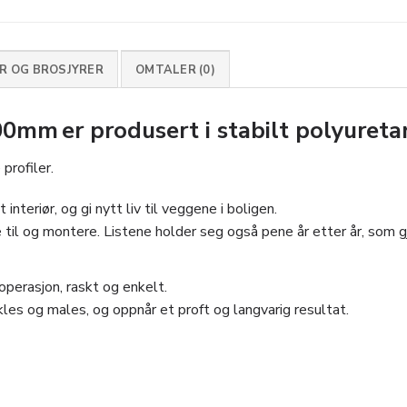
 OG BROSJYRER
OMTALER (0)
mm er produsert i stabilt polyureta
profiler.
interiør, og gi nytt liv til veggene i boligen.
 til og montere. Listene holder seg også pene år etter år, som gjø
perasjon, raskt og enkelt.
les og males, og oppnår et proft og langvarig resultat.