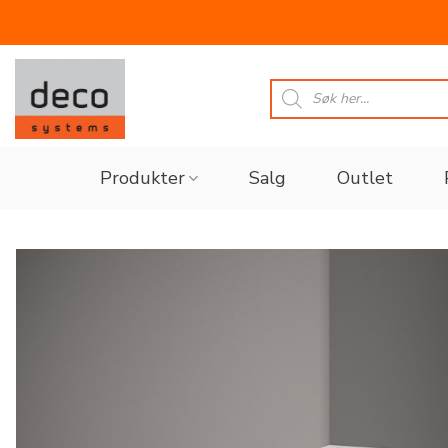
Skip
to
Products
search
content
Produkter
Salg
Outlet