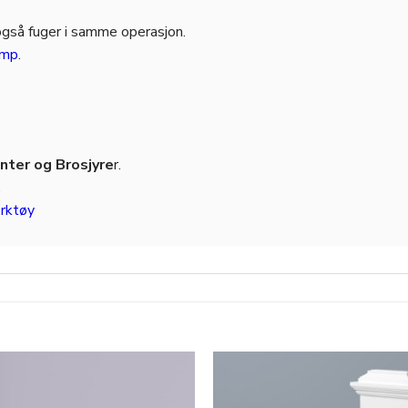
også fuger i samme operasjon.
amp
.
ter og Brosjyre
r.
.
rktøy