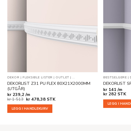
Legg til
i
ønskeliste
DEKOR
|
FLEKSIBLE LISTER
|
OUTLET
|
VEGG- OG DEKORLISTER
BESTSELGERE
|
DEKORLIST Z31 PU FLEX 80X21X2000MM
DEKORLIST S
(UTGÅR)
kr
141 /m
kr
282
STK
kr
239,2 /m
Opprinnelig
Nåværende
kr
1 513
kr
478,38
STK
pris
pris
LEGG I HAN
var:
er:
LEGG I HANDLEKURV
kr 1
kr 478,38.
513.