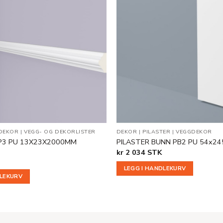
Legg til
i
ønskeliste
DEKOR
|
VEGG- OG DEKORLISTER
DEKOR
|
PILASTER
|
VEGGDEKOR
P3 PU 13X23X2000MM
PILASTER BUNN PB2 PU 54x2
kr
2 034
STK
LEGG I HANDLEKURV
DLEKURV