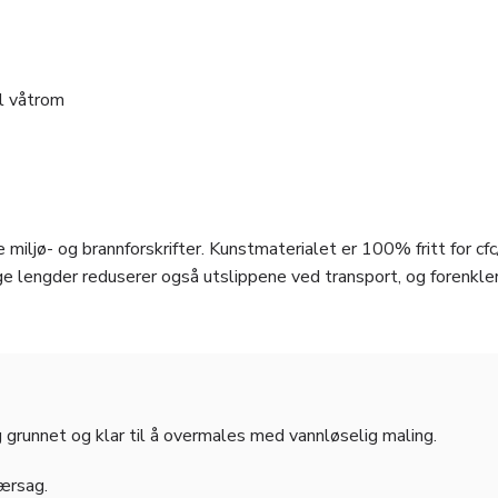
il våtrom
 miljø- og brannforskrifter. Kunstmaterialet er 100% fritt for cfc
e lengder reduserer også utslippene ved transport, og forenkle
 grunnet og klar til å overmales med vannløselig maling.
jærsag.