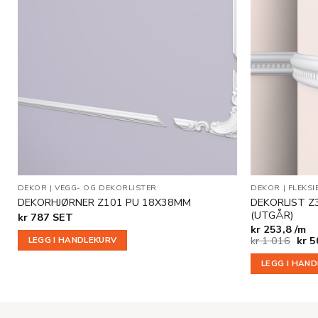
Legg til
i
ønskeliste
DEKOR
|
VEGG- OG DEKORLISTER
DEKOR
|
FLEKSI
DEKORLIST Z
DEKORHJØRNER Z101 PU 18X38MM
(UTGÅR)
kr
787
SET
kr
253,8 /m
Oppr
kr
1 016
kr
5
LEGG I HANDLEKURV
pris
var:
LEGG I HAN
kr 1
016.