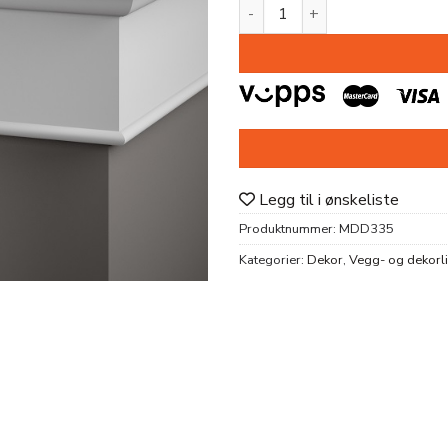
DEKORLIST MDD335 PU 54x1
Legg til i ønskeliste
Produktnummer:
MDD335
Kategorier:
Dekor
,
Vegg- og dekorli