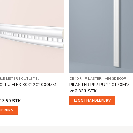
Legg til
i
ønskeliste
BLE LISTER
|
OUTLET
|
VEGG- OG DEKORLISTER
DEKOR
|
PILASTER
|
VEGGDEKOR
32 PU FLEX 80X22X2000MM
PILASTER PP2 PU 21X170MM
kr
2 333
STK
innelig
Nåværende
07,50
STK
LEGG I HANDLEKURV
pris
er:
DLEKURV
kr 507,50.