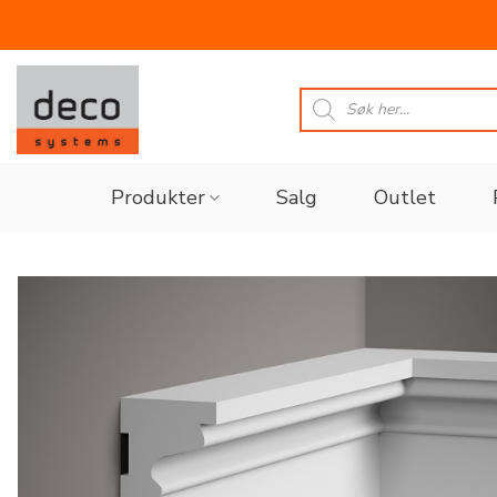
Skip
to
Products
search
content
Produkter
Salg
Outlet