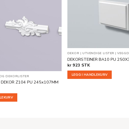
Legg til
i
ønskeliste
DEKOR
|
UTVENDIGE LISTER
|
VEGGD
DEKORSTEINER BA10 PU 250
kr
923
STK
LEGG I HANDLEKURV
 OG DEKORLISTER
 DEKOR Z104 PU 245x107MM
DLEKURV