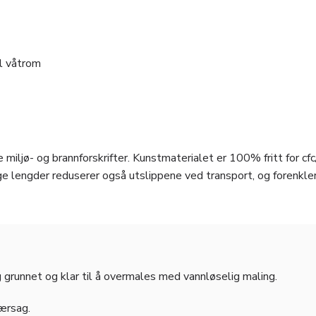
il våtrom
 miljø- og brannforskrifter. Kunstmaterialet er 100% fritt for cfc
e lengder reduserer også utslippene ved transport, og forenkle
 grunnet og klar til å overmales med vannløselig maling.
jærsag.