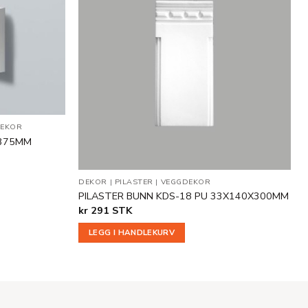
Legg til
Legg til
i
i
ønskeliste
ønskeliste
EKOR
X375MM
DEKOR
|
PILASTER
|
VEGGDEKOR
PILASTER BUNN KDS-18 PU 33X140X300MM
kr
291
STK
LEGG I HANDLEKURV