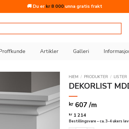
🚚 Du er
kr
8 000
unna gratis frakt
Proffkunde
Artikler
Galleri
Informasjo
HJEM
/
PRODUKTER
/
LISTER
DEKORLIST MD
Legg
til i
607 /m
kr
ønskeliste
kr
1 214
Bestillingsvare – ca. 3-4 ukers le