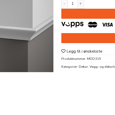
DEKORLIST MDD315 PU 66x2
Legg til i ønskeliste
Produktnummer:
MDD315
Kategorier:
Dekor
,
Vegg- og dekorli