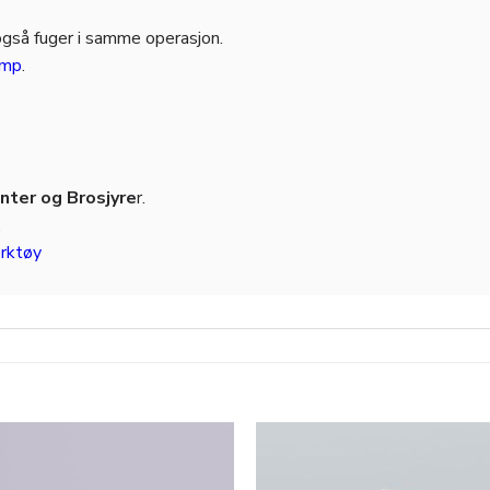
også fuger i samme operasjon.
amp
.
ter og Brosjyre
r.
.
rktøy