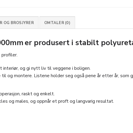
 OG BROSJYRER
OMTALER (0)
0mm er produsert i stabilt polyuret
profiler.
interiør, og gi nytt liv til veggene i boligen.
 til og montere. Listene holder seg også pene år etter år, som gjø
perasjon, raskt og enkelt.
les og males, og oppnår et proft og langvarig resultat.