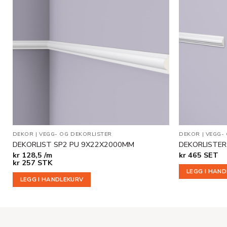
Legg til
i
ønskeliste
DEKOR
|
VEGG- OG DEKORLISTER
DEKOR
|
VEGG-
DEKORLIST SP2 PU 9X22X2000MM
DEKORLISTER
kr
128,5 /m
kr
465
SET
kr
257
STK
LEGG I HAN
LEGG I HANDLEKURV