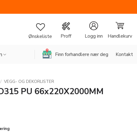
Handlekurv
Proff
Logg inn
Ønskeliste
n
Finn forhandlere nær deg
Kontakt
/
VEGG- OG DEKORLISTER
D315 PU 66x220X2000MM
vering