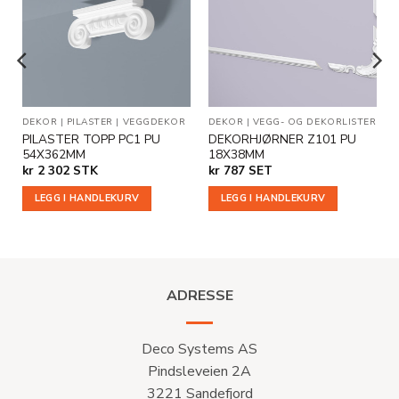
Legg til
Legg til
i
i
ønskeliste
ønskeliste
DEKOR
|
PILASTER
|
VEGGDEKOR
DEKOR
|
VEGG- OG DEKORLISTER
PILASTER TOPP PC1 PU
DEKORHJØRNER Z101 PU
M
54X362MM
18X38MM
kr
2 302
STK
kr
787
SET
LEGG I HANDLEKURV
LEGG I HANDLEKURV
ADRESSE
Deco Systems AS
Pindsleveien 2A
3221 Sandefjord