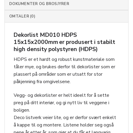
DOKUMENTER OG BROSJYRER
OMTALER (0)
Dekorlist MD010 HDPS
15x15x2000mm er produsert i stabilt
high density polystyren (HDPS)
HDPS er et hardt og robust kunstmateriale som
tåler mye, og brukes derfor til dekorlister som er
plassert på områder som er utsatt for stor
påkjenning fra omgivelsene.
Vegg- og dekorlister er helt ideelt for å sette
preg på ditt interiør, og gi nytt liv til veggene i
boligen.
Deco listverk veier lite, og er derfor svært enkelt
å kappe til og montere. Listene holder seg også
pene år etter år, som gjør at du får et langvarig