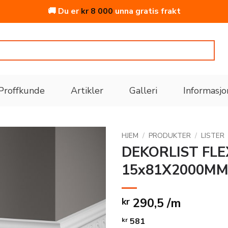
🚚 Du er
kr
8 000
unna gratis frakt
Proffkunde
Artikler
Galleri
Informasjo
HJEM
/
PRODUKTER
/
LISTER
DEKORLIST FLE
15x81X2000MM
Legg
til i
ønskeliste
290,5 /m
kr
kr
581