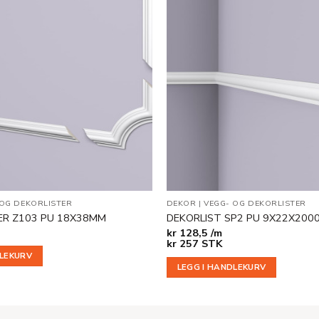
Legg til
i
ønskeliste
 OG DEKORLISTER
DEKOR
|
VEGG- OG DEKORLISTER
ER Z103 PU 18X38MM
DEKORLIST SP2 PU 9X22X20
kr
128,5 /m
kr
257
STK
DLEKURV
LEGG I HANDLEKURV