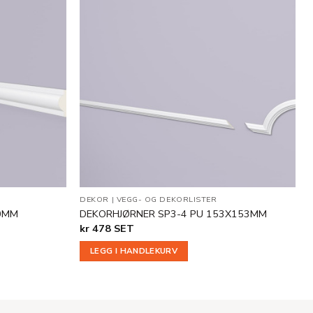
Legg til
Legg til
i
i
ønskeliste
ønskeliste
DEKOR
|
VEGG- OG DEKORLISTER
00MM
DEKORHJØRNER SP3-4 PU 153X153MM
kr
478
SET
LEGG I HANDLEKURV