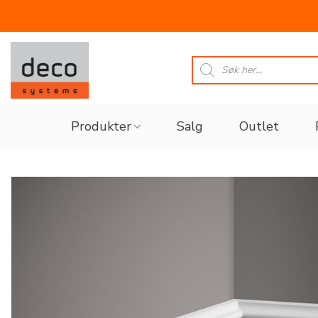
Skip
to
Products
search
content
Produkter
Salg
Outlet