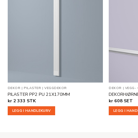
Legg til
i
ønskeliste
DEKOR
|
PILASTER
|
VEGGDEKOR
DEKOR
|
VEGG-
PILASTER PP2 PU 21X170MM
DEKORHJØRN
kr
2 333
STK
kr
608
SET
LEGG I HANDLEKURV
LEGG I HAN