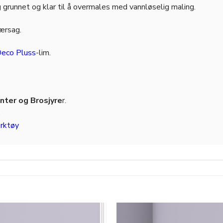
 grunnet og klar til å overmales med vannløselig maling.
jærsag.
eco Pluss
-lim.
ter og Brosjyre
r.
.
rktøy