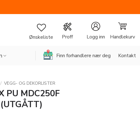
Handlekurv
Proff
Logg inn
Ønskeliste
n
Finn forhandlere nær deg
Kontakt
/
VEGG- OG DEKORLISTER
X PU MDC250F
(UTGÅTT)