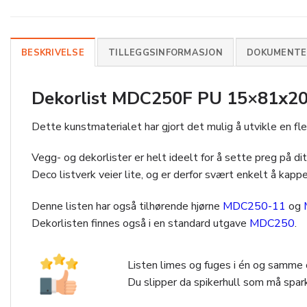
BESKRIVELSE
TILLEGGSINFORMASJON
DOKUMENTER
Dekorlist MDC250F PU 15×81x200
Dette kunstmaterialet har gjort det mulig å utvikle en fle
Vegg- og dekorlister er helt ideelt for å sette preg på ditt 
Deco listverk veier lite, og er derfor svært enkelt å kappe
Denne listen har også tilhørende hjørne
MDC250-11
og
Dekorlisten finnes også i en standard utgave
MDC250
.
Listen limes og fuges i én og samme o
Du slipper da spikerhull som må spark