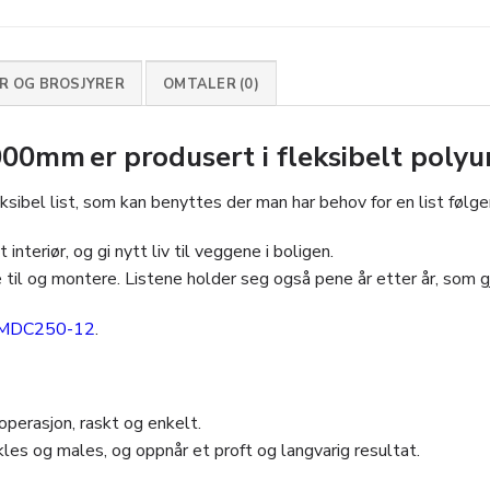
 OG BROSJYRER
OMTALER (0)
0mm er produsert i fleksibelt polyu
ksibel list, som kan benyttes der man har behov for en list følg
interiør, og gi nytt liv til veggene i boligen.
 til og montere. Listene holder seg også pene år etter år, som gjø
MDC250-12
.
perasjon, raskt og enkelt.
les og males, og oppnår et proft og langvarig resultat.