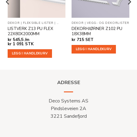
R
DEKOR
|
FLEKSIBLE LISTER
|
VEGG- OG DEKORLISTER
DEKOR
|
VEGG- OG DEKORLISTER
LISTVERK Z13 PU FLEX
DEKORHJØRNER Z102 PU
22X80X2000MM
18X38MM
kr
545,5 /m
kr
715
SET
kr
1 091
STK
LEGG I HANDLEKURV
LEGG I HANDLEKURV
ADRESSE
Deco Systems AS
Pindsleveien 2A
3221 Sandefjord