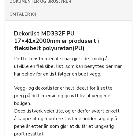
DOKUMENTER OG BROSJYRER
OMTALER (0)
Dekorlist MD332F PU
17×41x2000mm er produsert i
fleksibelt polyuretan(PU)
Dette kunstmaterialet har gjort det mulig å
utvikle en fleksibel list, som kan benyttes der man
har behov for en list følger en buet vegg.
Vegg- og dekorlister er helt ideelt for å sette
preg på ditt interiør, og gi nytt liv til veggene i
boligen.
Deco listverk veier lite, og er derfor svært enkelt
å kappe til og montere. Listene holder seg også
pene år etter år, som gjør at du får et langvarig
proft resultat.