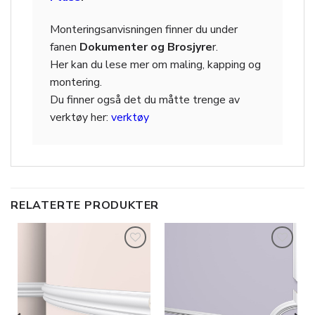
Monteringsanvisningen finner du under
fanen
Dokumenter og Brosjyre
r.
Her kan du lese mer om maling, kapping og
montering.
Du finner også det du måtte trenge av
verktøy her:
verktøy
RELATERTE PRODUKTER
Legg til
Legg til
i
i
ønskeliste
ønskeliste