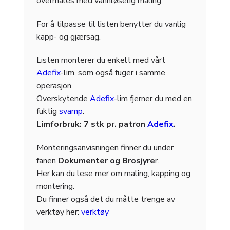
overmales med vannløselig maling.
For å tilpasse til listen benytter du vanlig
kapp- og gjærsag.
Listen monterer du enkelt med vårt
Adefix
-lim, som også fuger i samme
operasjon.
Overskytende
Adefix
-lim fjerner du med en
fuktig
svamp
.
Limforbruk: 7 stk pr. patron
Adefix
.
Monteringsanvisningen finner du under
fanen
Dokumenter og Brosjyre
r.
Her kan du lese mer om maling, kapping og
montering.
Du finner også det du måtte trenge av
verktøy her:
verktøy