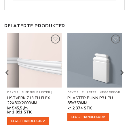
RELATERTE PRODUKTER
Legg til
Legg til
i
i
ønskeliste
ønskeliste
LET
|
DEKOR
VEGG- OG DEKORLISTER
|
FLEKSIBLE LISTER
|
VEGG- OG DEKORLISTER
DEKOR
|
PILASTER
|
VEGGDEKOR
LISTVERK Z13 PU FLEX
PILASTER BUNN PB1 PU
22X80X2000MM
85x359MM
kr
545,5 /m
kr
2 374
STK
e
kr
1 091
STK
LEGG I HANDLEKURV
LEGG I HANDLEKURV