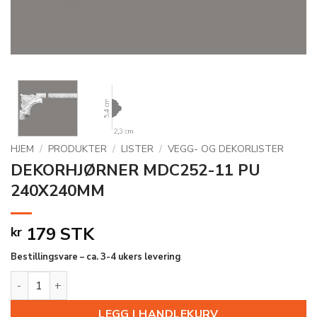
HJEM
/
PRODUKTER
/
LISTER
/
VEGG- OG DEKORLISTER
DEKORHJØRNER MDC252-11 PU
240X240MM
179
STK
kr
Bestillingsvare – ca. 3-4 ukers levering
DEKORHJØRNER MDC252-11 PU 240X240MM antall
LEGG I HANDLEKURV