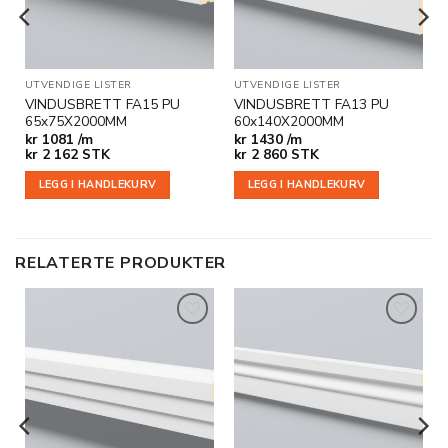
UTVENDIGE LISTER
UTVENDIGE LISTER
VINDUSBRETT FA15 PU
VINDUSBRETT FA13 PU
65x75X2000MM
60x140X2000MM
kr
1081 /m
kr
1430 /m
kr
2 162
STK
kr
2 860
STK
LEGG I HANDLEKURV
LEGG I HANDLEKURV
RELATERTE PRODUKTER
Legg til
Legg til
i
i
ønskeliste
ønskeliste