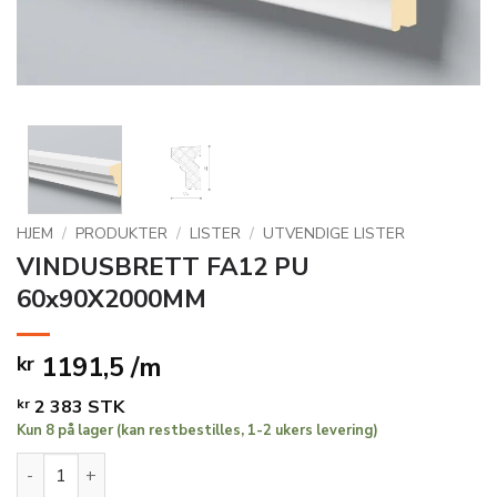
HJEM
/
PRODUKTER
/
LISTER
/
UTVENDIGE LISTER
VINDUSBRETT FA12 PU
60x90X2000MM
1191,5 /m
kr
kr
2 383
STK
Kun 8 på lager (kan restbestilles, 1-2 ukers levering)
VINDUSBRETT FA12 PU 60x90X2000MM antall