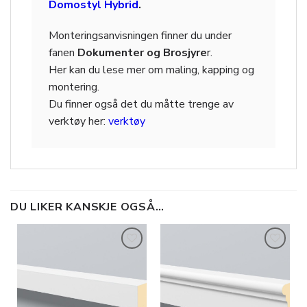
Domostyl Hybrid
.
Monteringsanvisningen finner du under
fanen
Dokumenter og Brosjyre
r.
Her kan du lese mer om maling, kapping og
montering.
Du finner også det du måtte trenge av
verktøy her:
verktøy
DU LIKER KANSKJE OGSÅ…
Legg til
Legg til
i
i
ønskeliste
ønskeliste