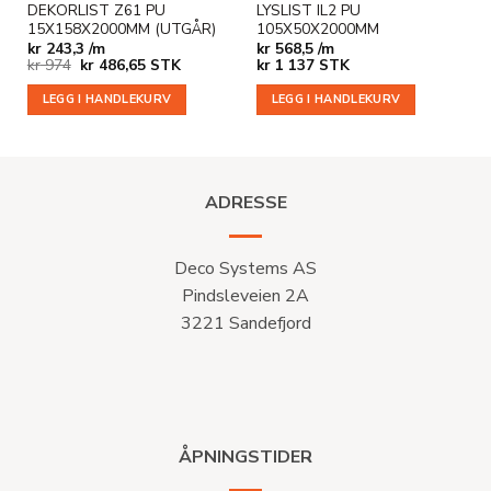
DEKORLIST Z61 PU
LYSLIST IL2 PU
15X158X2000MM (UTGÅR)
105X50X2000MM
kr
243,3 /m
kr
568,5 /m
Opprinnelig
Nåværende
kr
974
kr
486,65
STK
kr
1 137
STK
pris
pris
var:
er:
LEGG I HANDLEKURV
LEGG I HANDLEKURV
kr 974.
kr 486,65.
ADRESSE
Deco Systems AS
Pindsleveien 2A
3221 Sandefjord
ÅPNINGSTIDER