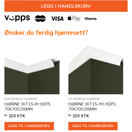
LEGG I HANDLEKURV
Ønsker du ferdig hjørnesett?
INNVENDIG HJØRNE
UTVENDIG HJØRNE
HJØRNE WT15-IH HDPS
HJØRNE WT15-YH HDPS
70X70X250MM
70X70X250MM
kr
210
STK
kr
210
STK
LEGG TIL I HANDLEKURV
LEGG TIL I HANDLEKURV