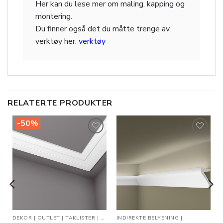
Her kan du lese mer om maling, kapping og
montering.
Du finner også det du måtte trenge av
verktøy her:
verktøy
RELATERTE PRODUKTER
-50%
Legg til
Legg til
i
i
ønskeliste
ønskeliste
SNING
DEKOR
|
TAKLISTER
|
OUTLET
|
TAKLISTER
|
VEGG- OG DEKORLISTER
INDIREKTE BELYSNING
|
TAKLISTER