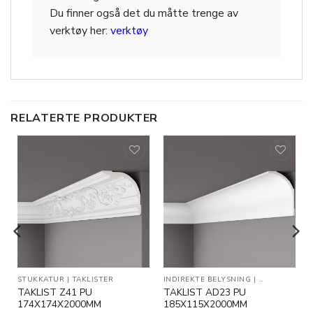
Du finner også det du måtte trenge av
verktøy her:
verktøy
RELATERTE PRODUKTER
Legg til
Legg til
i
i
ønskeliste
ønskeliste
STUKKATUR
|
TAKLISTER
INDIREKTE BELYSNING
|
TAKLISTER
TAKLIST Z41 PU
TAKLIST AD23 PU
174X174X2000MM
185X115X2000MM