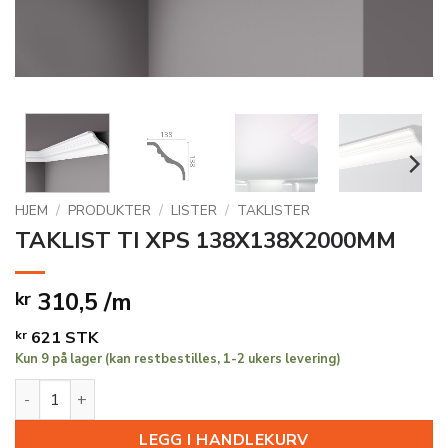
HJEM
/
PRODUKTER
/
LISTER
/
TAKLISTER
TAKLIST TI XPS 138X138X2000MM
310,5 /m
kr
kr
621
STK
Kun 9 på lager (kan restbestilles, 1-2 ukers levering)
TAKLIST TI XPS 138X138X2000MM antall
LEGG I HANDLEKURV