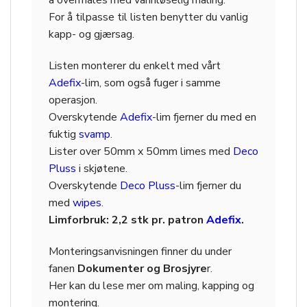
å overmales med vannløselig maling.
For å tilpasse til listen benytter du vanlig
kapp- og gjærsag.
Listen monterer du enkelt med vårt
Adefix
-lim, som også fuger i samme
operasjon.
Overskytende
Adefix
-lim fjerner du med en
fuktig
svamp
.
Lister over 50mm x 50mm limes med
Deco
Pluss
i skjøtene.
Overskytende
Deco Pluss
-lim fjerner du
med
wipes
.
Limforbruk: 2,2 stk pr. patron
Adefix
.
Monteringsanvisningen finner du under
fanen
Dokumenter og Brosjyre
r.
Her kan du lese mer om maling, kapping og
montering.