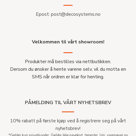
Epost:
post@decosystems.no
Velkommen til vårt showroom!
Produkter må bestilles via nettbutikken.
Dersom du ønsker å hente varene selv, vil du motta en
SMS når ordren er klar for henting.
PÅMELDING TIL VÅRT NYHETSBREV
10% rabatt på første kjøp ved å registrere seg på vårt
nyhetsbrev!
*Gjelder kun privatkunder. Gjelder ikke gavekort, tjenester, lim, vareprøver og