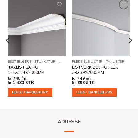
Legg til
Legg til
i
i
ønskeliste
ønskeliste
EGG- OG DEKORLISTER
BESTSELGERE
|
STUKKATUR
|
TAKLISTER
FLEKSIBLE LISTER
|
TAKLISTER
TAKLIST Z6 PU
LISTVERK Z15 PU FLEX
124X124X2000MM
39X39X2000MM
kr
740 /m
kr
449 /m
kr
1 480
STK
kr
898
STK
LEGG I HANDLEKURV
LEGG I HANDLEKURV
ADRESSE