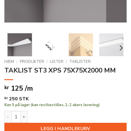
HJEM
/
PRODUKTER
/
LISTER
/
TAKLISTER
TAKLIST ST3 XPS 75X75X2000 MM
125 /m
kr
kr
250
STK
Kun 5 på lager (kan restbestilles, 1-2 ukers levering)
TAKLIST ST3 XPS 75X75X2000 MM antall
LEGG I HANDLEKURV