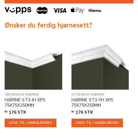
Ønsker du ferdig hjørnesett?
INNVENDIG HJØRNE
UTVENDIG HJØRNE
HJØRNE ST3-IH XPS
HJØRNE ST3-YH XPS
75X75X250MM
75X75X250MM
kr
176
STK
kr
176
STK
LEGG TIL I HANDLEKURV
LEGG TIL I HANDLEKURV